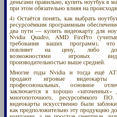
деньгами правильно, купить ноутбук в м
при этом обязательно влияя на происход
4) Остаётся понять, как выбрать ноутбу
ресурсоёмким программным обеспечение
два пути — купить видеокарту для ноу
Nvidia Quadro, AMD FirePro (учиты
требования ваших программ), что
повлияет на цену, либо довол
возможностями игровых ви
производительностью выше средней.
Многие годы Nvidia и тогда ещё AT
продают игровые видеокарты
профессиональных, основное отл
заключается в хорошо «заточенных» 
многопоточного, ресурсоёмкого ПО
видеокарты искусственно были заблок
как предположительно эту продукцию д
компании, а не простые смертные, зн