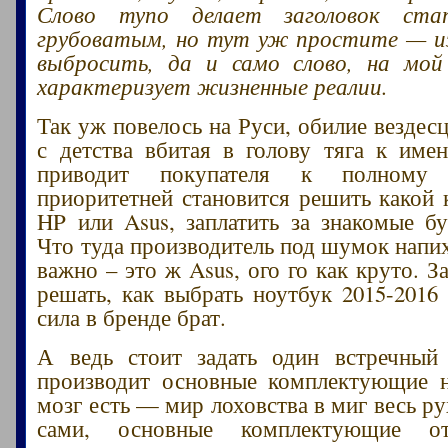
Слово тупо делает заголовок стат
грубоватым, но тут уж простите — из
выбросить, да и само слово, на мой 
характеризует жизненные реалии.
Так уж повелось на Руси, обилие вездес
с детства вбитая в голову тяга к име
приводит покупателя к полному
приоритетней становится решить какой 
HP или Asus, заплатить за знакомые бу
Что туда производитель под шумок напих
важно – это ж Asus, ого го как круто. З
решать, как выбрать ноутбук 2015-2016 
сила в бренде брат.
А ведь стоит задать один встречный
производит основные комплектующие н
мозг есть — мир лоховства в миг весь р
сами, основные комплектующие о