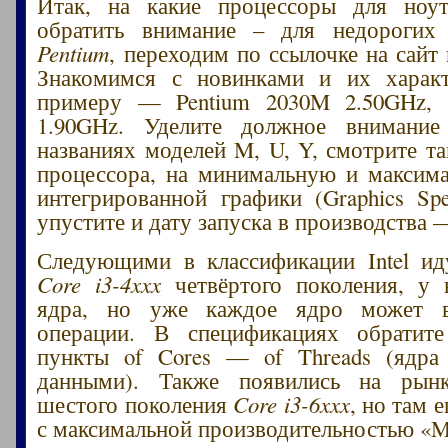
Итак, на какие процессоры для ноут
обратить внимание – для недороги
Pentium
, переходим по ссылочке на сайт
Знакомимся с новинками и их характ
примеру — Pentium 2030M 2.50GHz, 
1.90GHz. Уделите должное внимани
названиях моделей M, U, Y, смотрите та
процессора, на минимальную и максим
интегрированной графики (Graphics Spec
упустите и дату запуска в производства 
Следующими в классификации Intel ид
Core i3-4xxx
четвёртого поколения, у 
ядра, но уже каждое ядро может в
операции. В спецификациях обратит
пункты of Cores — of Threads (ядра
данными). Также появились на рын
шестого поколения
Core i3-6xxx
, но там 
с максимальной производительностью «M