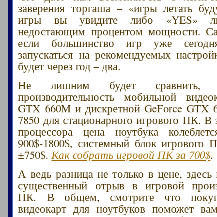
заверения торгаша – «игры летать бу
игры вы увидите либо «YES» 
недостающим процентом мощности. Са
если большинство игр уже сегодн
запускаться на рекомендуемых настрой
будет через год – два.
Не лишним будет сравнить, 
производительность мобильной видео
GTX 660M и дискретной GeForce GTX 6
7850 для стационарного игрового ПК. В 
процессора цена ноутбука колеблет
900$-1800$, системный блок игрового 
±750$.
Как собрать игровой ПК за 700$
.
А ведь разница не только в цене, здесь
существенный отрыв в игровой произ
ПК. В общем, смотрите что покупа
видеокарт для ноутбуков поможет вам