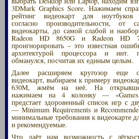
выбрать Desktop или Laptop, находим вз
3DMark Graphics Score. Нажимаем спра
рейтинг видеокарт для ноутбуков 
согласно производительности, от 
видеокарты, до самой слабой и наобор
Radeon HD 8650G и Radeon HD 76
проигнорировать – это известная ошибк
архитектурой процессора и инт. г
обманулся, посчитав их единым целым.
Далее расширяем кругозор еще о
видеокарт, выбираем к примеру видеока
630M, жмём на неё. На открывше
нажимаем на 4 колонку — «Games
предстает здоровенный список игр с д
— Minimum Requirements и Recommended
минимальные требования к видеокарте дл
и рекомендуемые.
Что даёт нам возможность с лёгкос