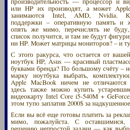
производительность — процессор и ви
или HP их производят, а может Apple
занимаются Intel, AMD, Nvidia. К
поддержки – оперативную память и ж
опять же мимо, перечислять не буду
список получится, и там не будут фигури
ни HP. Может матрицы мониторов? – и ту
С этого ракурса, что остается от ваше
ноутбук HP, Asus — красивый пластмас
буквами бренда? По большому счёту – н
марку ноутбука выбрать, комплектую
Apple MacBook ничем не отличаются 
здесь также можно купить устаревши
видеокарту Intel Core i5-540M + GeForc
этом тупо заплатив 2000$ за надкушенное
Если вы всё еще готовы платить за рекл
мимо, пожалуйста. С оставшимися,
решению непростой задачи — как выбр