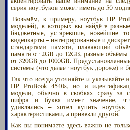
акцентировать ваше внимание на сле
серия ноутбуков может иметь до 50 моди
Возьмём, к примеру, ноутбук HP ProB
моделей), в которых вы найдёте разны
бюджетные, устаревшие, новейшие то
видеокарты – интегрированные и дискрет
стандартами памяти, плавающий объё
памяти от 2GB до 12GB, разные объёмы 
от 320GB до 1000GB. Предустановленны
системы (что делает ноутбук дороже) и б
Так что всегда уточняйте и указывайте 
HP ProBook 4540s, но и идентифика
модели, обычно в скобках сразу за с
цифра и буква имеет значение, ч
удивлялись – хотел купить ноутбу
характеристиками, а привезли другой.
Как вы понимаете здесь важно не тольк