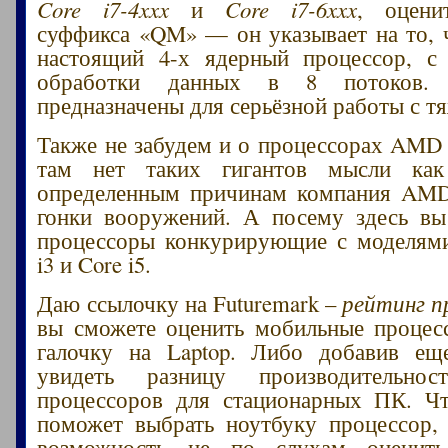
Core i7-4xxx
и
Core i7-6xxx
, оцени
суффикса «QM» — он указывает на то, 
настоящий 4-х ядерный процессор, с
обработки данных в 8 потоков.
предназначены для серьёзной работы с 
Также не забудем и о процессорах AMD 
там нет таких гигантов мысли как
определенным причинам компания AMD 
гонки вооружений. А посему здесь вы
процессоры конкурирующие с моделями
i3 и Core i5.
Даю ссылочку на Futuremark –
рейтинг п
вы сможете оценить мобильные процес
галочку на Laptop. Либо добавив ещ
увидеть разницу производительн
процессоров для стационарных ПК. Чт
поможет выбрать ноутбуку процессор,
возможность не по слухам оценить