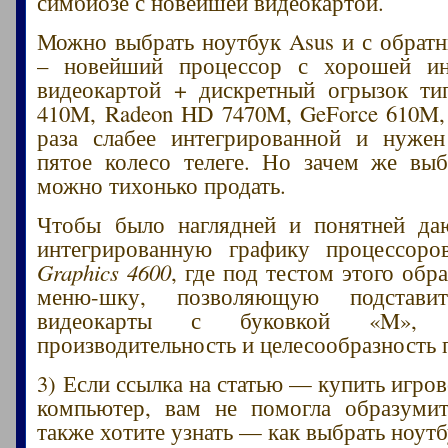
симбиозе с новейшей видеокартой.
Можно выбрать ноутбук Asus и с обрат
– новейший процессор с хорошей ин
видеокартой + дискретный огрызок ти
410M, Radeon HD 7470M, GeForce 610M,
раза слабее интегрированной и нужен
пятое колесо телеге. Но зачем же выб
можно тихонько продать.
Чтобы было наглядней и понятней да
интегрированную графику процессор
Graphics 4600
, где под тестом этого обр
меню-шку, позволяющую подстави
видеокарты с буковкой «M», 
производительность и целесообразность 
3) Если ссылка на статью — купить игро
компьютер, вам не помогла образумит
также хотите узнать — как выбрать ноутб