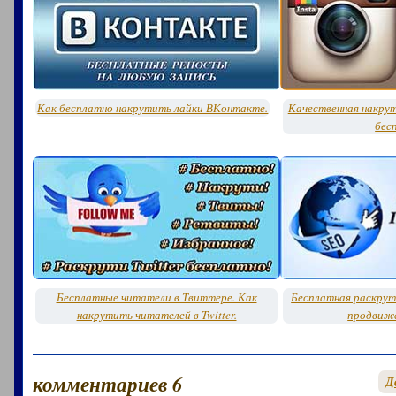
Как бесплатно накрутить лайки ВКонтакте.
Качественная накру
бес
Бесплатные читатели в Твиттере. Как
Бесплатная раскрут
накрутить читателей в Twitter.
продвиже
комментариев 6
Д