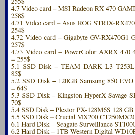
255$
4.7 Video card – MSI Radeon RX 470 GA
258$
4.71 Video card – Asus ROG STRIX-RX47
254$
4.72 Video card – Gigabyte GV-RX470G
257$
4.73 Video card – PowerColor AXRX 47
= 255$
5.1 SSD Disk – TEAM DARK L3 T253
85$
5.2 SSD Disk – 120GB Samsung 850 EV
= 64$
5.3 SSD Disk – Kingston HyperX Savage 
70$
5.4 SSD Disk – Plextor PX-128M6S 128 GB
5.5 SSD Disk – Crucial MX200 CT250MX2
6.1 Hard Disk – Seagate Surveillance ST10
6.2 Hard Disk – 1TB Western Digital WD1