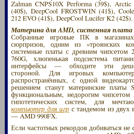
Zalman CNPS10X Performa (39$), Arctic 
(40$), DeepCool FROSTWIN (41$), Coole
212 EVO (41$), DeepCool Lucifer K2 (42$).
Материна для AMD, системная плата 
Собранные игровые ПК в магазинах
сюрпризов, одним из «троянских ко
системные платы с древним чипсетом 
760G, хлюпенькая подсистема питани
интерфейсы — обходите эти деше
стороной. Для игровых компьютер
распространённых, с одной видеока
решением станут материнские платы 
функциональным, недорогим чипсетом
гипотетических систем, для мечт
компьютер для игр
с тандемом из двух 
— AMD 990FX.
Если частотных рекордов добиваться не 