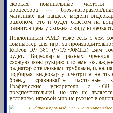
скобках номинальные частоты (г
процессора — boost-авторазгон/ви
магазинах вы найдёте модели видеока
разгоном, это и будет ответом на во
разнится цена у схожих с виду видеокарт
Поклонникам AMD тоже есть с чем со
компьютер для игр, за производительно
Radeon R9 380 (970/5700MHz) Вам то
будет. Видеокарты разных брендов
схожую конструкцию системы охлажден
радиатор с тепловыми трубками, плюс п
подбирая видеокарту смотрите не тол
бренд, сравнивайте частотные хар
Графические ускорители с 4GB 
предпочтительней, но это не являетс
условием, игровой мир не рухнет в одноч