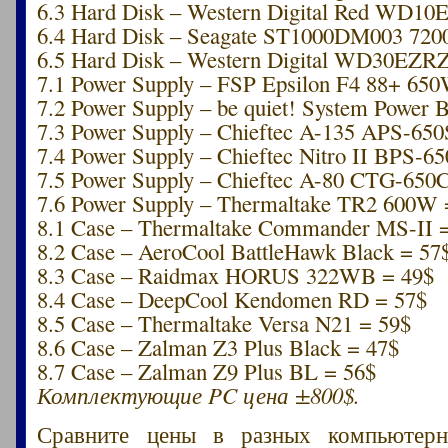
6.3 Hard Disk – Western Digital Red WD1
6.4 Hard Disk – Seagate ST1000DM003 7200
6.5 Hard Disk – Western Digital WD30EZR
7.1 Power Supply – FSP Epsilon F4 88+ 65
7.2 Power Supply – be quiet! System Power 
7.3 Power Supply – Chieftec A-135 APS-65
7.4 Power Supply – Chieftec Nitro II BPS-6
7.5 Power Supply – Chieftec A-80 CTG-650
7.6 Power Supply – Thermaltake TR2 600W 
8.1 Case – Thermaltake Commander MS-II 
8.2 Case – AeroCool BattleHawk Black = 57
8.3 Case – Raidmax HORUS 322WB = 49$
8.4 Case – DeepCool Kendomen RD = 57$
8.5 Case – Thermaltake Versa N21 = 59$
8.6 Case – Zalman Z3 Plus Black = 47$
8.7 Case – Zalman Z9 Plus BL = 56$
Комплектующие PC цена ±800$.
Сравните цены в разных компьютерн