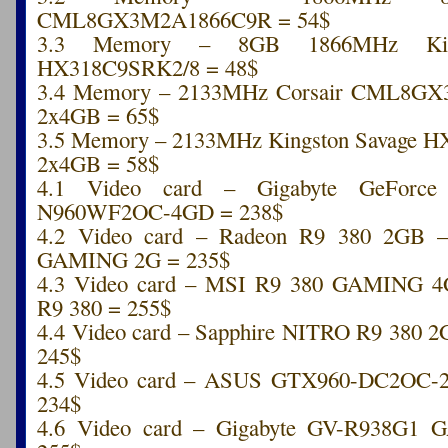
CML8GX3M2A1866C9R = 54$
3.3 Memory – 8GB 1866MHz King
HX318C9SRK2/8 = 48$
3.4 Memory – 2133MHz Corsair CML8G
2x4GB = 65$
3.5 Memory – 2133MHz Kingston Savage 
2x4GB = 58$
4.1 Video card – Gigabyte GeForc
N960WF2OC-4GD = 238$
4.2 Video card – Radeon R9 380 2GB
GAMING 2G = 235$
4.3 Video card – MSI R9 380 GAMING 
R9 380 = 255$
4.4 Video card – Sapphire NITRO R9 380 2
245$
4.5 Video card – ASUS GTX960-DC2OC
234$
4.6 Video card – Gigabyte GV-R938G1