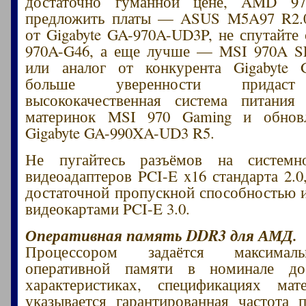
достаточно гуманной цене, AMD 9
предложить платы — ASUS M5A97 R2.0,
от Gigabyte GA-970A-UD3P, не спутайте
970A-G46, а еще лучше — MSI 970A SLI
или аналог от конкурента Gigabyte G
больше уверенности придаст 
высококачественная система питания
материнок MSI 970 Gaming и обнов
Gigabyte GA-990XA-UD3 R5.
Не пугайтесь разъёмов на системн
видеоадаптеров PCI-E x16 стандарта 2.0
достаточной пропускной способностью 
видеокартами PCI-E 3.0.
Оперативная память DDR3 для АМД.
Процессором задаётся максималь
оперативной памяти в номинале д
характеристиках, спецификациях мат
указывается гарантированная частота 