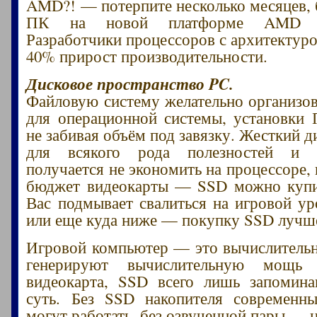
AMD?! — потерпите несколько месяцев, 
ПК на новой платформе AMD S
Разработчики процессоров с архитектур
40% прирост производительности.
Дисковое пространство PC.
Файловую систему желательно организо
для операционной системы, установки
не забивая объём под завязку. Жесткий 
для всякого рода полезностей и 
получается не экономить на процессоре,
бюджет видеокарты — SSD можно купит
Вас подмывает свалиться на игровой у
или еще куда ниже — покупку SSD лучш
Игровой компьютер — это вычислительн
генерируют вычислительную мощь
видеокарта, SSD всего лишь запомина
суть. Без SSD накопителя современн
могут работать, без озвученной пары — н