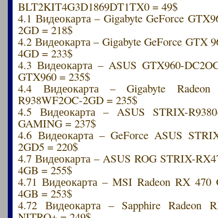
BLT2KIT4G3D1869DT1TX0 = 49$
4.1 Видеокарта – Gigabyte GeForce GTX
2GD = 218$
4.2 Видеокарта – Gigabyte GeForce GTX 
4GD = 233$
4.3 Видеокарта – ASUS GTX960-DC2
GTX960 = 235$
4.4 Видеокарта – Gigabyte Radeo
R938WF2OC-2GD = 235$
4.5 Видеокарта – ASUS STRIX-R938
GAMING = 237$
4.6 Видеокарта – GeForce ASUS STRI
2GD5 = 220$
4.7 Видеокарта – ASUS ROG STRIX-RX4
4GB = 255$
4.71 Видеокарта – MSI Radeon RX 47
4GB = 253$
4.72 Видеокарта – Sapphire Radeon
NITRO+ = 249$