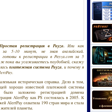
Простая регистрация в Payza.
Или как
a за 5-10 минут, не зная английский.
 готовы к регистрации в Payza.com за 5
о ж пока вы усаживаетесь поудобней, скажу
ялась
платежная система Payza
, и почему я
lertPay.
маленькая историческая справка. Дело в том,
ицей хорошо известной платежной системы
ой было заложено регистрацией домена
трация AlertPay как PS состоялась в 2005. К
ей AlertPay охватила 190 стран мира и стала
 жителей планеты.