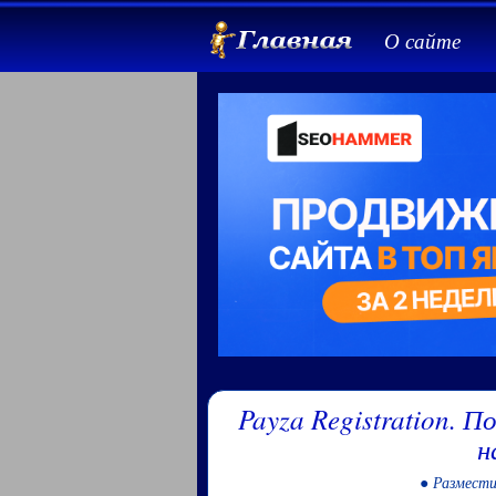
О сайте
Payza Registration. 
н
● Размести