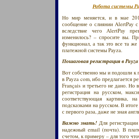
Работа системы Pa
Но мир меняется, и в мае 201
сообщение о слиянии AlertPay с
вследствие чего AlertPay пре
изменилось? – спросите вы. П
функционал, а так это все та ж
платежной системы Payza.
Пошаговая регистрация в Payza 
Вот собственно мы и подошли к 
в Payza com, ибо предлагается ре
Français и третьего не дано. Но 
регистрация на русском, макс
соответствующая картинка, на
подсказками на русском. В итог
с первого раза, даже не зная англ
Важно знать!
Для регистрации 
надежный email (почта). В пла
счетом, к примеру – для того что