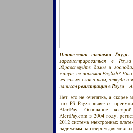
Платежная система Payza. 
зарегистрироваться в Payz
Здравствуйте дамы и господа,
минут, не понимая English? Чт
несколько слов о том, откуда вз
написал
регистрация в Payza
– A
Нет, это не очепятка, а скорее 
что PS Payza является преемн
AlertPay. Основание котор
AlertPay.com в 2004 году, регис
2012 система электронных платеж
надежным партнером для многих