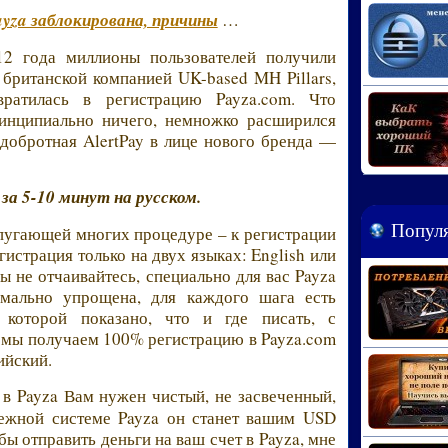
yza заблокирована, причины
…
2 года миллионы пользователей получили
 британской компанией UK-based MH Pillars,
вратилась в регистрацию Payza.com. Что
ринципиально ничего, немножко расширился
е добротная AlertPay в лице нового бренда —
за 5-10 минут на русском.
Популя
пугающей многих процедуре – к регистрации
гистрация только на двух языках: English или
вы не отчаивайтесь, специально для вас Payza
имально упрощена, для каждого шага есть
 которой показано, что и где писать, с
е мы получаем 100% регистрацию в Payza.com
ийский.
в Payza Вам нужен чистый, не засвеченный,
тежной системе Payza он станет вашим USD
бы отправить деньги на ваш счет в Payza, мне