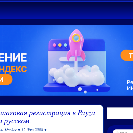
Пошаговая регистрация в Payza
а русском.
л: Denker ● 12 Фев.2008 ●