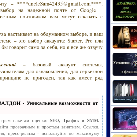
чту – ****uncleSam42435@gmail.com****.
 выбор на надежной почте от Google –
вестным почтовиком вам могут отказать с
yza настаивает на обдуманном выборе, и ваш
теме – это выбор аккаунта: Starter, Pro или
 бы говорит само за себя, но я все же озвучу
ccount
– базовый аккаунт системы,
зователям для ознакомления, для серьезной
ринципе не пригоден, так как имеет ряд
ВАЛДОЙ - Уникальные возможности от
SEO, Трафик и SMM.
 трем пакетам оценки:
айта прозрачным и простым занятием. Ссылки,
ия, пресс-релизы - используйте по максимуму