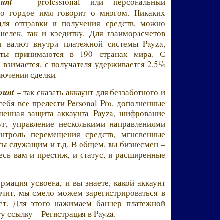
unt
– professional или персональный
мо гордое имя говорит о многом. Никаких
для отправки и получения средств, можно
шелек, так и кредитку. Для взаиморасчетов
н валют внутри платежной системы Payza,
арты принимаются в 190 странах мира. С
е взимается, с получателя удерживается 2,5%
лючении сделки.
ount
– так сказать аккаунт для беззаботного и
себя все прелести Personal Pro, дополненные
шенная защита аккаунта Payza, шифрование
уг, управление несколькими направлениями
онтроль перемещения средств, мгновенные
ты служащим и т.д. В общем, вы бизнесмен –
десь вам и престиж, и статус, и расширенные
рмация усвоена, и вы знаете, какой аккаунт
ачит, мы смело можем зарегистрироваться в
ает. Для этого нажимаем баннер платежной
ту ссылку – Регистрация в Payza.