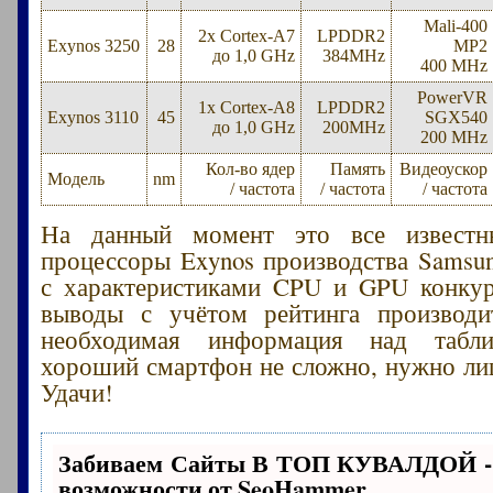
Mali-400
2x Cortex-A7
LPDDR2
Exynos 3250
28
MP2
до 1,0 GHz
384MHz
400 MHz
PowerVR
1x Cortex-A8
LPDDR2
Exynos 3110
45
SGX540
до 1,0 GHz
200MHz
200 MHz
Кол-во ядер
Память
Видеоускор
Модель
nm
/ частота
/ частота
/ частота
На данный момент это все известн
процессоры Exynos производства Samsun
с характеристиками CPU и GPU конкур
выводы с учётом рейтинга производит
необходимая информация над табли
хороший смартфон не сложно, нужно ли
Удачи!
Забиваем Сайты В ТОП КУВАЛДОЙ -
возможности от SeoHammer