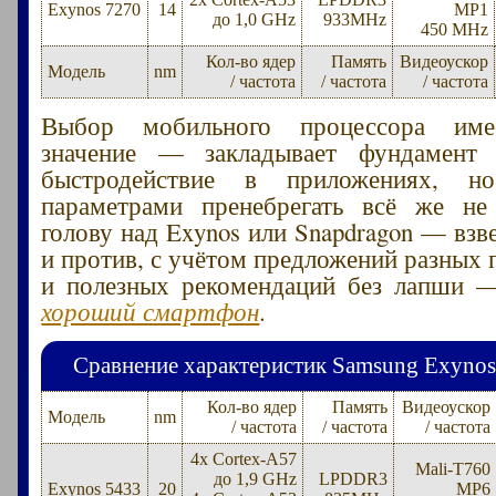
Exynos 7270
14
MP1
до 1,0 GHz
933MHz
450 MHz
Кол-во ядер
Память
Видеоускор
Модель
nm
/ частота
/ частота
/ частота
Выбор мобильного процессора им
значение — закладывает фундамент 
быстродействие в приложениях, 
параметрами пренебрегать всё же не
голову над Exynos или Snapdragon — взв
и против, с учётом предложений разных 
и полезных рекомендаций без лапши
хороший смартфон
.
Сравнение характеристик Samsung Exynos 5
Кол-во ядер
Память
Видеоускор
Модель
nm
/ частота
/ частота
/ частота
4x Cortex-A57
Mali-T760
до 1,9 GHz
LPDDR3
Exynos 5433
20
MP6