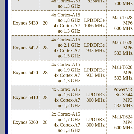
4x Cortex-A53
825MHz
700 MHz
до 1,3 GHz
4x Cortex-A15
Mali-T628
до 1,8 GHz
LPDDR3e
Exynos 5430
20
MP6
4x Cortex-A7
1066 MHz
600 MHz
до 1,3 GHz
4x Cortex-A15
Mali-T628
до 2,1 GHz
LPDDR3e
Exynos 5422
28
MP6
4x Cortex-A7
933 MHz
533 MHz
до 1,5 GHz
4x Cortex-A15
Mali-T628
до 1,9 GHz
LPDDR3e
Exynos 5420
28
MP6
4x Cortex-A7
933 MHz
533 MHz
до 1,3 GHz
4x Cortex-A15
PowerVR
до 1,6 GHz
LPDDR3
SGX544
Exynos 5410
28
4x Cortex-A7
800 MHz
MP3
до 1,2 GHz
532 MHz
2x Cortex-A15
Mali-T624
до 1,7 GHz
LPDDR3
Exynos 5260
28
MP4
4x Cortex-A7
800 MHz
600 MHz
до 1,3 GHz