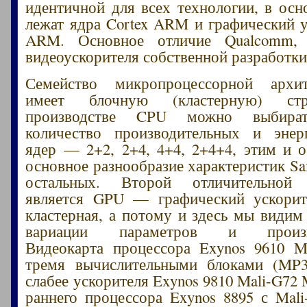
идентичной для всех технологии, в осн
лежат ядра Cortex ARM и графический 
ARM. Основное отличие Qualcomm, 
видеоускорителя собственной разработ
Семейство микропроцессорной арх
имеет блочную (кластерную) стр
производстве CPU можно выбират
количество производительных и энер
ядер — 2+2, 2+4, 4+4, 2+4+4, этим и о
основное разнообразие характеристик Sa
остальных. Второй отличительной 
является GPU — графический ускорите
кластерная, а потому и здесь мы видим
вариации параметров и производ
Видеокарта процессора Exynos 9610 M
тремя вычислительными блоками (MP3)
слабее ускорителя Exynos 9810 Mali-G72
раннего процессора Exynos 8895 с Mal