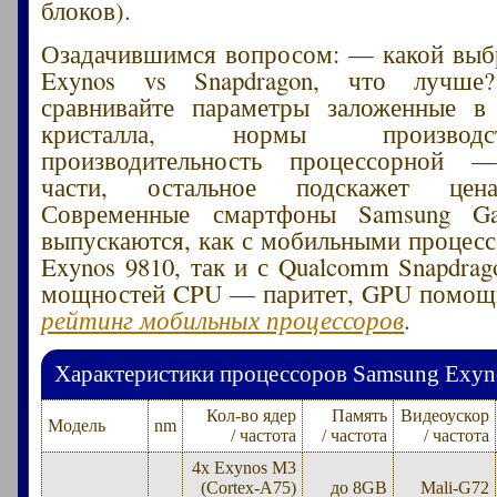
блоков).
Озадачившимся вопросом: — какой выб
Exynos vs Snapdragon, что лучш
сравнивайте параметры заложенные
кристалла, нормы производ
производительность процессорной 
части, остальное подскажет цен
Современные смартфоны Samsung Ga
выпускаются, как с мобильными процес
Exynos 9810, так и с Qualcomm Snapdrag
мощностей CPU — паритет, GPU помощн
рейтинг мобильных процессоров
.
Характеристики процессоров Samsung Exynos
Кол-во ядер
Память
Видеоускор
Модель
nm
/ частота
/ частота
/ частота
4x Exynos M3
(Cortex-A75)
до 8GB
Mali-G72