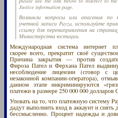
please use the link below to redirect to th
Justice information page.
Возникли вопросы или опасения по 
учетной записи Payza, используйте при
ссылку для перенаправления на страни
Министерства юстиции.
Международная система интернет пл
скорее всего, прекратит своё существов
Причина закрытия — против создат
Фироза Пател и Ферхана Пател выдвин
несоблюдение лицензии (сговор с ц
незаконной компании-оператора), отмыв
данном этапе инкриминируются «гряз
платежи в размере 250 000 000 долларов
Уповать на то, что платежную систему Pa
дадут выполнить вход в аккаунт и снять
бессмысленно. Процент надежды и дов