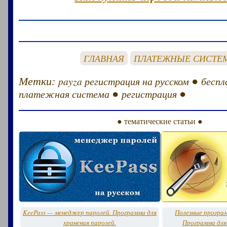
ГЛАВНАЯ
ПЛАТЕЖНЫЕ СИСТЕ
Метки:
●
payza регистрация на русском
беспл
●
●
платежная система
регистрация
● тематические статьи ●
KeePass — менеджер паролей. Программа для
Полезные програ
хранения паролей.
Программа для