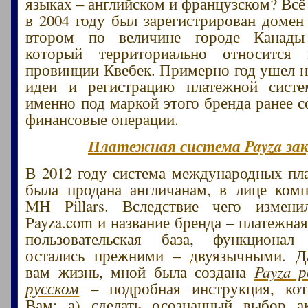
языках – английском и французском? Всё
в 2004 году был зарегистрирован домен 
втором по величине городе Канады
который территориально относится
провинции Квебек. Примерно год ушел 
идеи и регистрацию платежной систе
именно под маркой этого бренда ранее с
финансовые операции.
Платежная система Payza за
В 2012 году система международных пла
была продана англичанам, в лице ком
MH Pillars. Вследствие чего измен
Payza.com и название бренда – платежная
пользовательская база, функциона
остались прежними – двуязычными. Д
вам жизнь, мной была создана
Payza 
русском
– подробная инструкция, кот
Вам: а) сделать осознанный выбор ак