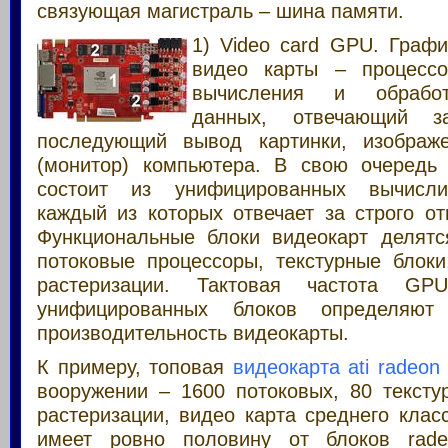
связующая магистраль – шина памяти.
1) Video card GPU. Графи
видео карты – процессо
вычисления и обработ
данных, отвечающий з
последующий вывод картинки, изображ
(монитор) компьютера. В свою очередь
состоит из унифицированных вычисли
каждый из которых отвечает за строго о
Функциональные блоки видеокарт делятс
потоковые процессоры, текстурные блок
растеризации. Тактовая частота GP
унифицированных блоков определяют 
производительность видеокарты.
К примеру, топовая
видеокарта ati radeon
вооружении – 1600 потоковых, 80 тексту
растеризации, видео карта среднего класс
имеет ровно половину от блоков rad