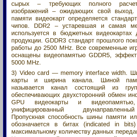
сырых – требующих полного расче
изображений – ожидающих свой выход. 
памяти видеокарт определяется стандар
чипов. DDR2 – устаревшая и самая ме
используется в бюджетных видеокартах
продукции. GDDR3 стандарт прошлого пок
работы до 2500 MHz. Все современные иг
оснащены видеопамятью GDDR5, эффекти
5000 MHz.
3) Video card — memory interface width. 
карты и ширина канала. Шиной пам
называется канал состоящий из груп
обеспечивающих двухсторонний обмен и
GPU видеокарты и видеопамять
унифицированный двунаправленны
Пропускная способность шины памяти и
обозначается в битах (indicated in bits
максимальному количеству данных передан