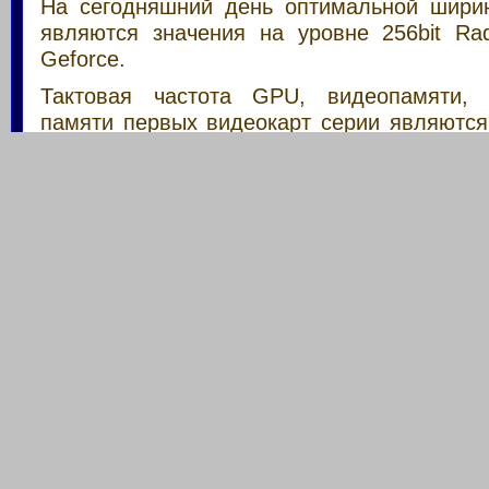
На сегодняшний день оптимальной шири
являются значения на уровне 256bit Rad
Geforce.
Тактовая частота GPU, видеопамяти, 
памяти первых видеокарт серии являютс
соответствуют рекомендованным ра
дальнейшем, производитель может менять
свое усмотрение, чаще всего в стор
продукции, что ведет к замедл
производительности. Выбирая видеокар
очень внимательным. Ширина канала ши
видеопамяти напрямую зависит от мощно
процессора.
Объем памяти видеокарты 10
Выбор видеокарты для игр
характеристики. Лучшая игровая ви
подвох.
Copyright 2006 - 2014. YOUR
Данные графического процессора, шины п
SPUTNIK.
Тема от
DENKER
|
Лучший
компьютерный магазин обычно не афиширу