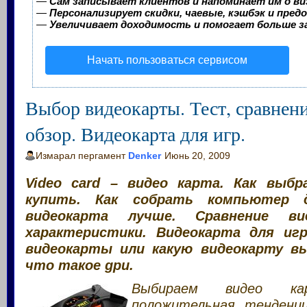
—
Сам записывает клиентов и напоминает им о ви
—
Персонализирует скидки, чаевые, кэшбэк и пред
—
Увеличивает доходимость и помогает больше 
Начать пользоваться сервисом
Выбор видеокарты. Тест, сравнен
обзор. Видеокарта для игр.
Измарал пергамент
Denker
Июнь 20, 2009
Video card – видео карта. Как выбр
купить. Как собрать компьютер д
видеокарта лучше. Сравнение в
характеристики. Видеокарта для игр
видеокарты или какую видеокарту вы
что такое gpu.
Выбираем видео кар
положительная тенденц