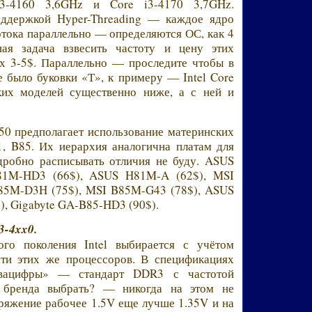
i3-4160 3,6GHz и Core i3-4170 3,7GHz.
ддержкой Hyper-Threading — каждое ядро
тока параллельно — определяются ОС, как 4
ая задача взвесить частоту и цену этих
ах 3-5$. Параллельно — проследите чтобы в
е было буковки «Т», к примеру — Intel Core
аких моделей существенно ниже, а с ней и
50 предполагает использование материнских
1, B85. Их иерархия аналогична платам для
дробно расписывать отличия не буду. ASUS
81M-HD3 (66$), ASUS H81M-A (62$), MSI
B85M-D3H (75$), MSI B85M-G43 (78$), ASUS
), Gigabyte GA-B85-HD3 (90$).
3-4xx0.
го поколения Intel выбирается с учётом
яти этих же процессоров. В спецификациях
квацифры» — стандарт DDR3 с частотой
 бренда выбрать? — никогда на этом не
пряжение рабочее 1.5V еще лучше 1.35V и на