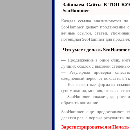
Забиваем Сайты В ТОП КУ
SeoHammer
Каждая ссылка анализируется по
SeoHammer делает продвижение с
вечные ссылки, статьи, упоминан
потенциал SeoHammer для продвиже
Что умеет делать SeoHammer
— Продвижение в один клик, инте
лучших ссылок с высокой степенью
— Регулярная проверка качест
ежедневный пересчет показателей к
— Все известные форматы ссылок:
(упоминания, мнения, отзывы, стать
— SeoHammer покажет, где рост ил
обратить внимание.
SeoHammer еще предоставляет 
десятки раз, а первые результаты п
Зарегистрироваться и Начать