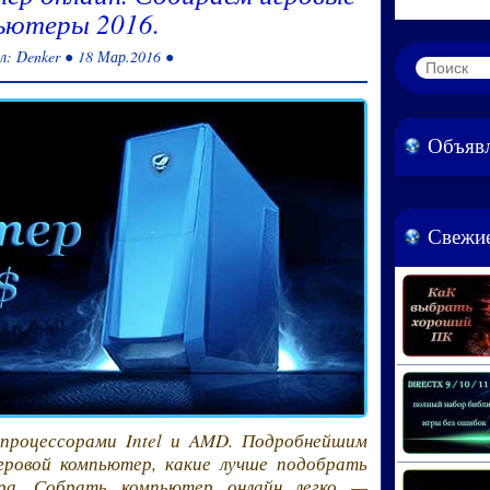
ьютеры 2016.
л: Denker ● 18 Мар.2016 ●
Объяв
Свежие
процессорами Intel и AMD. Подробнейшим
гровой компьютер, какие лучше подобрать
ра. Собрать компьютер онлайн легко —