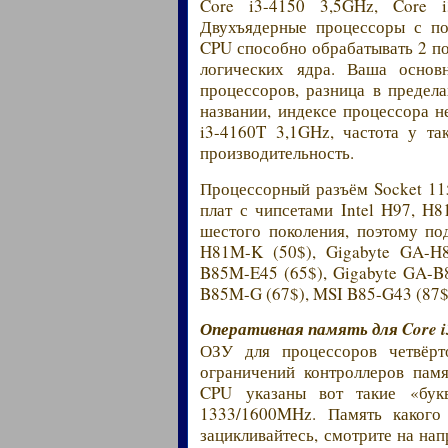
Core i3-4150 3,5GHz, Core 
Двухъядерные процессоры с по
CPU способно обрабатывать 2 по
логических ядра. Ваша основн
процессоров, разница в предел
названии, индексе процессора н
i3-4160T 3,1GHz, частота у т
производительность.
Процессорный разъём Socket 11
плат с чипсетами Intel H97, H8
шестого поколения, поэтому по
H81M-K (50$), Gigabyte GA-H
B85M-E45 (65$), Gigabyte GA-
B85M-G (67$), MSI B85-G43 (87$
Оперативная память для Core i
ОЗУ для процессоров четвёрто
ограничений контроллеров пам
CPU указаны вот такие «бу
1333/1600MHz. Память какого
зацикливайтесь, смотрите на на