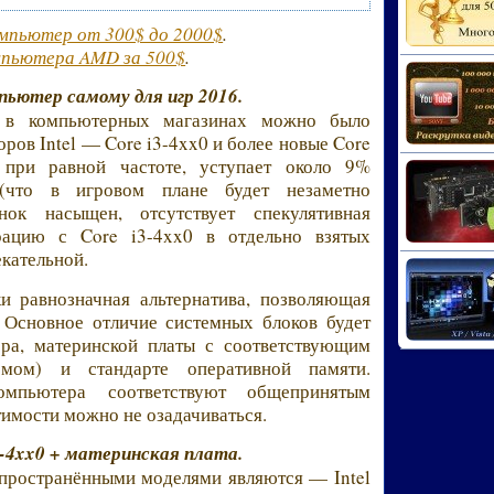
омпьютер от 300$ до 2000$
.
мпьютера AMD за 500$
.
пьютер самому для игр 2016.
, в компьютерных магазинах можно было
оров Intel — Core i3-4xx0 и более новые Core
, при равной частоте, уступает около 9%
 (что в игровом плане будет незаметно
нок насыщен, отсутствует спекулятивная
рацию с Core i3-4xx0 в отдельно взятых
екательной.
и равнозначная альтернатива, позволяющая
 Основное отличие системных блоков будет
ора, материнской платы с соответствующим
ёмом) и стандарте оперативной памяти.
омпьютера соответствуют общепринятым
имости можно не озадачиваться.
-4xx0 + материнская плата.
пространёнными моделями являются — Intel