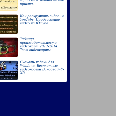
просто.
Как раскрутить видео на
YouTube. Продвижение
видео на Ютубе.
Таблица
производительности
видеокарт 2013-2014.
Тест видеокарты.
Скачать кодеки для
Windows. Бесплатные
видеокодеки Виндовс 7-8-
XP.