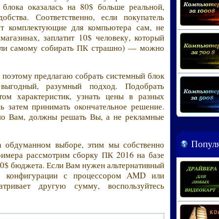
 блока оказалась на 80$ больше реальной,
обства. Соответственно, если покупатель
ет комплектующие для компьютера сам, не
магазинах, заплатит 10$ человеку, который
сли самому собирать ПК страшно) — можно
 и поэтому предлагаю собрать системный блок
 выгодный, разумный подход. Подобрать
ом характеристик, узнать цены в разных
ь затем принимать окончательное решение.
но Вам, должны решать Вы, а не рекламные
Популя
а обдуманном выборе, этим мы собственно
примера рассмотрим сборку ПК 2016 на базе
600$ бюджета. Если Вам нужен альтернативный
е конфигурации с процессором AMD или
атривает другую сумму, воспользуйтесь