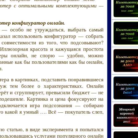
ьютер с оптимальными комплектующими —
ютер конфигуратор онлайн.
 — особо не утруждаться, выбрать самый
казал использовать конфигуратор — собрать
 совместимости из того, что подсовывают?
Иллюзорная красота и кажущаяся простота
теры онлайн, не спорю — удобно, можно
нные как бы пользователями как бы онлайн,
а.
ера в картинках, подставить понравившиеся
уж тем более о характеристиках. Онлайн
берёт и сгруппирует, превысили бюджет — не
подешевле. Картинка и цена фокусируют на
одключается игра подсознания — собираю
го какой я умный …. Всё — покупатель слеп,
ю статью, в виде эксперимента я попытался
пользовавшись услугами популярного онлайн