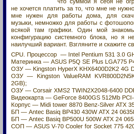
что суммой я себя не огр
не хочется платить за то, что мне не нужн
мне нужен для работы дома, для скач
музыки, немножко для работы с фотошопом
всякой там графики. Один мой знаком
конфигурацию системного блока, но я не
наилучший вариант. Взгляните и скажите св
CPU. Процессор — Intel Pentium 531 3.0 G
Материнка — ASUS P5Q SE Plus LGA775 P4
ОЗУ — Kingston HyperX KHX6400D2K2 4G D
ОЗУ — Kingston ValueRAM KVR800D2N5K
2GB);
ОЗУ — Corsair XMS2 TWIN2X2048-6400 DDR
Видеокарта — GeForce 8400GS 512Mb PCI-
Корпус — Midi tower 8870 Benz-Silver ATX 3
БП — Antec Basiq BP430 430W ATX 24 0635
БП — Antec Basiq BP500U 500W ATX 24 065
СОП — ASUS V-70 Cooler for Socket 775 42