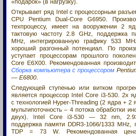
«подарок» (в нагрузку).
Открывает ряд Intel с процессорным разъе
CPU Pentium Dual-Core G6950. Произв
техпроцессу, имеет на вооружении 2 я
тактовую частоту 2.8 GHz, поддержка 
MHz, интегрированную графику 533 M
хороший разгонный потенциал. По произ
уступает процессорам прошлого поколен
Core E6X00. Рекомендованная производит
Сборка компьютера с процессором
Pentiu
— E6800
.
Следующей ступенью или витком прогрес
является процессор Intel Core i3-530. 2х 
с технологией Hyper-Threading (2 ядра + 2
мультипоточность – 4 потока обработки и
двух). Intel Core i3-530 — 32 nm, 2.
поддержка памяти DDR3-1066/1333 MHz, 
TDP = 73 W. Рекомендованная цен