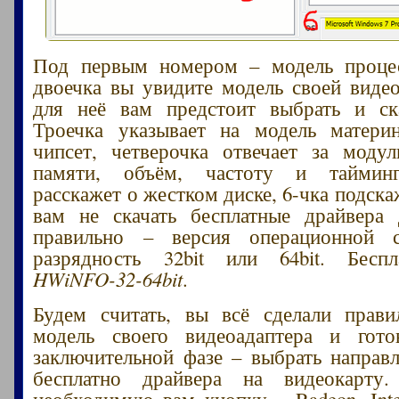
Под первым номером – модель процес
двоечка вы увидите модель своей виде
для неё вам предстоит выбрать и ска
Троечка указывает на модель матери
чипсет, четверочка отвечает за моду
памяти, объём, частоту и тайминг
расскажет о жестком диске, 6-чка подскаж
вам не скачать бесплатные драйвера 
правильно – версия операционной 
разрядность 32bit или 64bit. Бес
HWiNFO-32-64bit
.
Будем считать, вы всё сделали прави
модель своего видеоадаптера и гот
заключительной фазе – выбрать направл
бесплатно драйвера на видеокарту
необходимую вам кнопку – Radeon, Inte