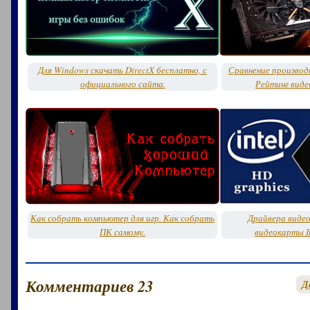
Для Windows скачать DirectX бесплатно, с
Сравнение производ
официального сайта.
Рейтинг виде
Как собрать компьютер для игр. Как собрать
Драйвера видео
ПК самому.
видеокарты In
Комментариев 23
Д