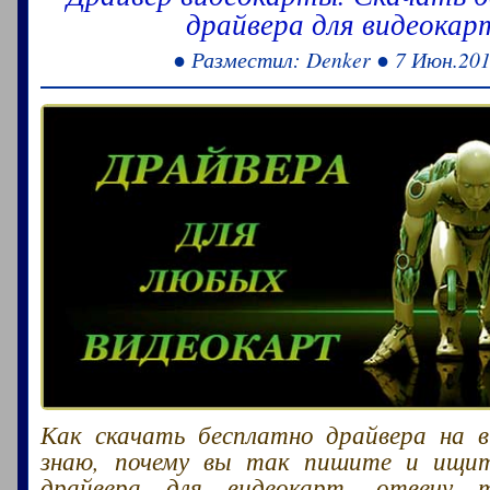
драйвера для видеокар
● Разместил: Denker ● 7 Июн.20
Как скачать бесплатно драйвера на в
знаю, почему вы так пишите и ищи
драйвера для видеокарт, отвечу 