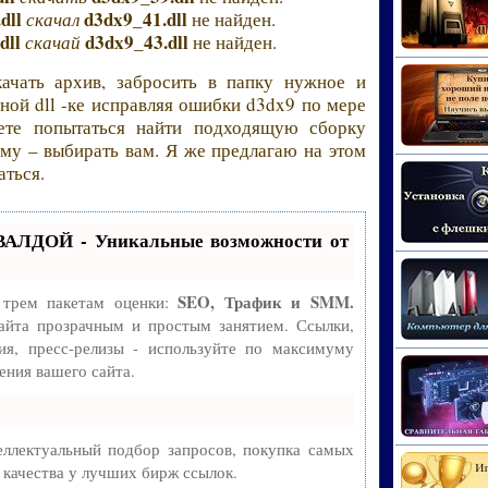
dll
d3dx9_41.dll
скачал
не найден.
dll
d3dx9_43.dll
скачай
не найден.
ачать архив, забросить в папку нужное и
ной dll -ке исправляя ошибки d3dx9 по мере
ете попытаться найти подходящую сборку
му – выбирать вам. Я же предлагаю на этом
аться.
ВАЛДОЙ - Уникальные возможности от
SEO, Трафик и SMM.
 трем пакетам оценки:
айта прозрачным и простым занятием. Ссылки,
ия, пресс-релизы - используйте по максимуму
ния вашего сайта.
ллектуальный подбор запросов, покупка самых
 качества у лучших бирж ссылок.