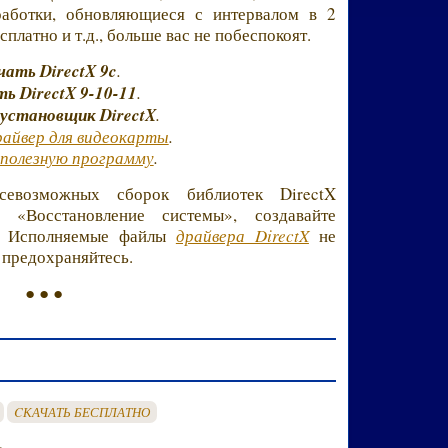
работки, обновляющиеся с интервалом в 2
платно и т.д., больше вас не побеспокоят.
чать DirectX 9c
.
ь DirectX 9-10-11
.
установщик DirectX
.
райвер для видеокарты
.
полезную программу
.
евозможных сборок библиотек DirectX
«Восстановление системы», создавайте
а. Исполняемые файлы
драйвера DirectX
не
 предохраняйтесь.
● ● ●
CКАЧАТЬ БЕСПЛАТНО