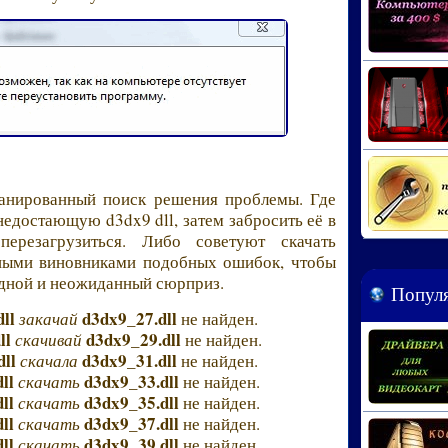
ланированный поиск решения проблемы. Где
недостающую d3dx9 dll, затем забросить её в
 перезагрузиться. Либо советуют скачать
вными виновниками подобных ошибок, чтобы
едной и неожиданный сюрприз.
Популя
ll
d3dx9_27.dll
закачай
не найден.
ll
d3dx9_29.dll
скачивай
не найден.
ll
d3dx9_31.dll
скачала
не найден.
ll
d3dx9_33.dll
скачать
не найден.
ll
d3dx9_35.dll
скачать
не найден.
ll
d3dx9_37.dll
скачать
не найден.
ll
d3dx9_39.dll
скачать
не найден.