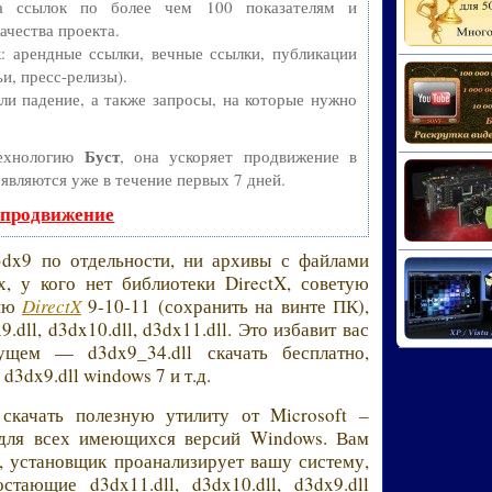
ва ссылок по более чем 100 показателям и
ачества проекта.
 арендные ссылки, вечные ссылки, публикации
и, пресс-релизы).
и падение, а также запросы, на которые нужно
Буст
технологию
, она ускоряет продвижение в
оявляются уже в течение первых 7 дней.
 продвижение
3dx9 по отдельности, ни архивы с файлами
ех, у кого нет библиотеки DirectX, советую
сию
DirectX
9-10-11 (сохранить на винте ПК),
ll, d3dx10.dll, d3dx11.dll. Это избавит вас
щем — d3dx9_34.dll скачать бесплатно,
 d3dx9.dll windows 7 и т.д.
качать полезную утилиту от Microsoft –
 для всех имеющихся версий Windows. Вам
, установщик проанализирует вашу систему,
стающие d3dx11.dll, d3dx10.dll, d3dx9.dll