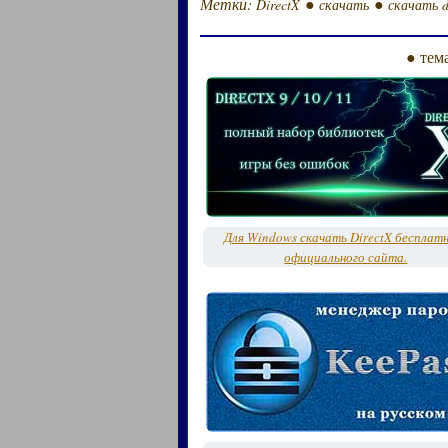
Метки:
●
●
DirectX
скачать
скачать d
● тем
Для Windows скачать DirectX бесплатн
официального сайта.