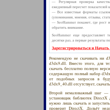
— Регулярная проверка качест
ежедневный пересчет показателей к
— Все известные форматы ссылок:
(упоминания, мнения, отзывы, стать
— SeoHammer покажет, где рост ил
обратить внимание.
SeoHammer еще предоставляет 
десятки раз, а первые результаты п
Зарегистрироваться и Начать
Рекомендую не скачивать ни d
d3dx9.dll. Вместо этого, для т
скачать бесплатно полную вер
содержащую полный набор d3dx9.d
от подобных запросов в буду
d3dx9_40.dll отсутствует, скачать
Второй немаловажный шаг — с
установщик библиотек DirectX
нужно лишь скачать и запустить
проверит DirectX. Дольёт недо