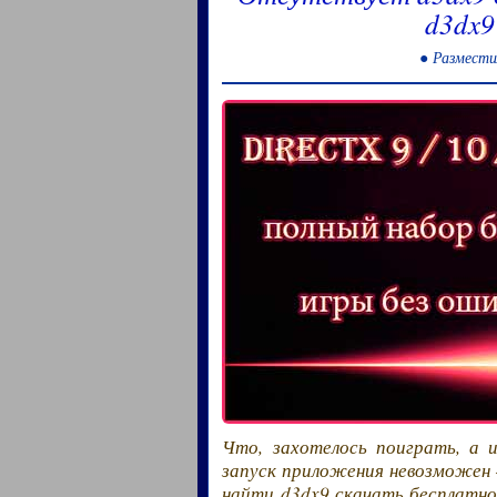
d3dx9
● Размести
Что, захотелось поиграть, а 
запуск приложения невозможен –
найти d3dx9 скачать бесплатно,