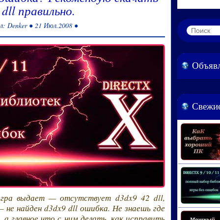
 dll правильно.
л: Denker ● 21 Июл.2008 ●
Объяв
Свежие
игра выдает — отсутствует d3dx9 42 dll,
 не найден d3dx9 dll ошибка. Не знаешь где
 а главное что с ним делать, как исправить