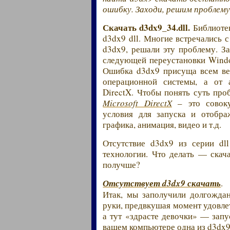
ошибку. Заходи, решим проблему 
Скачать d3dx9_34.dll.
Библиотек
d3dx9 dll. Многие встречались 
d3dx9, решали эту проблему. За
следующей переустановки Window
Ошибка d3dx9 присуща всем верс
операционной системы, а от а
DirectX. Чтобы понять суть про
Microsoft DirectX
– это совоку
условия для запуска и отобра
графика, анимация, видео и т.д.
Отсутствие d3dx9 из серии dl
технологии. Что делать — скача
получше?
Отсутствует d3dx9 скачать
.
Итак, мы заполучили долгождан
руки, предвкушая момент удовле
а тут «здрасте девочки» — зап
вашем компьютере одна из d3dx9 