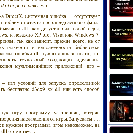
d3dx9 раз и навсегда.
а DirectX. Системная ошибка — отсутствует
с проблемой отсутствия определенного файла
бывали о dll -ках до установки новой игры,
s, и неважно XP это, Vista или Windows 7.
иям, так как зависит, прежде всего, не от
ктуальности и наполненности библиотеки
блемы, ошибки dll нужно лишь знать то, что
пность технологий создающих идеальные
жения мультимедийных приложений, игр –
l – нет условий для запуска определенной
ть бесплатно d3dx9 xx dll или есть способ
ную игру, программу, установили, потерли
творения наслаждения от игры. Запускаем …,
уск нужной программы, игры невозможен, на
dll отсутствует.