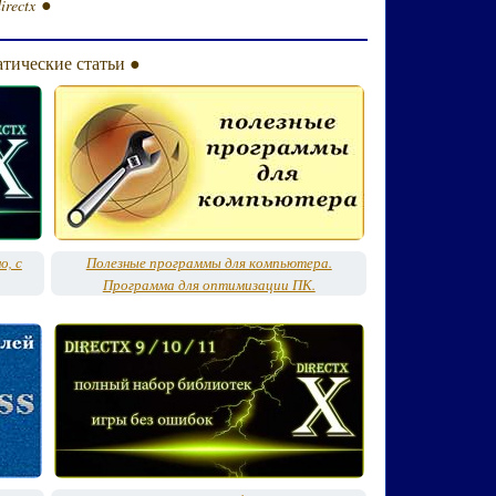
●
irectx
атические статьи ●
о, с
Полезные программы для компьютера.
Программа для оптимизации ПК.