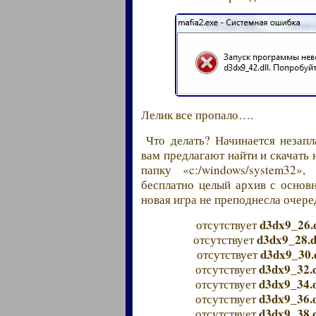
Лелик все пропало….
Что делать? Начинается незап
вам предлагают найти и скачать 
папку «c:/windows/system32»,
бесплатно целый архив с осно
новая игра не преподнесла очер
d3dx9_26.d
отсутствует
d3dx9_28.d
отсутствует
d3dx9_30.d
отсутствует
d3dx9_32.d
отсутствует
d3dx9_34.d
отсутствует
d3dx9_36.d
отсутствует
d3dx9_38.d
отсутствует