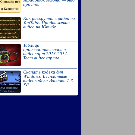
просто.
Как раскрутить видео на
YouTube. Продвижение
видео на Ютубе.
Таблица
производительности
видеокарт 2013-2014.
Тест видеокарты.
Скачать кодеки для
Windows. Бесплатные
видеокодеки Виндовс 7-8-
XP.