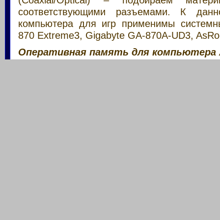
(Coaxial/Optical) – подбираем мате
соответствующими разъемами. К данн
компьютера для игр применимы системн
870 Extreme3, Gigabyte GA-870A-UD3, AsRo
Оперативная память для компьютера
Подбор комплектующих — как выбрать опе
К данной сборке системного блока, к со
конфигурациям компьютеров применима ко
одинаковых модулей оперативной памят
4GB (2x2GB). Что на данный момент явля
значением для игрового мощного к
упоминалось выше, контролер пам
ограничивает тактовую частоту ОЗУ на 
Без разгона системы применение более б
игровых компьютерах не принесет никакой 
Частота оперативной памяти ПК буде
сброшена до 1333MHz. Для тех
Copyright 2006 - 2014. YOUR
SPUTNIK.
производительная составляющая сборк
Тема от
DENKER
|
Лучший