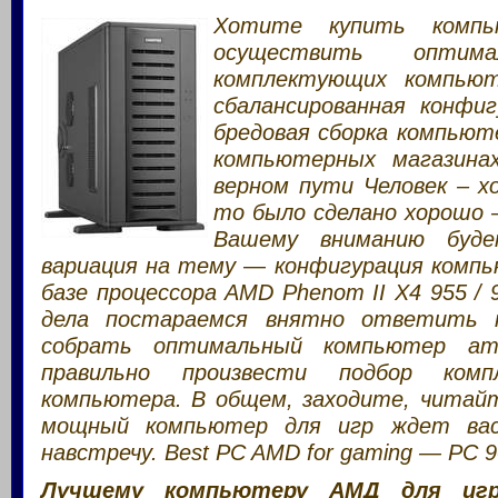
Хотите купить компь
осуществить оптима
комплектующих компьют
сбалансированная конфи
бредовая сборка компьюте
компьютерных магазина
верном пути Человек – х
то было сделано хорошо –
Вашему вниманию буде
вариация на тему — конфигурация компь
базе процессора AMD Phenom II X4 955 / 9
дела постараемся внятно ответить н
собрать оптимальный компьютер am
правильно произвести подбор ком
компьютера. В общем, заходите, читай
мощный компьютер для игр ждет вас
навстречу. Best PC AMD for gaming — PC 
Лучшему компьютеру АМД для игр