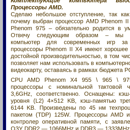
Комплектующие компьютера выбо
Процессоры AMD.
Сделаю небольшое отступление, так ка
почему выбран процессор AMD Phenom II 
Phenom 975 – обязательно родится в ум
Отвечу следующим образом – мы р
компьютер для современных игр за
процессоры Phenom II X4 имеют хорошее 
достойной производительностью, в том чис
позволяет нам использовать в компьютер
видеокарту, оставаясь в рамках бюджета 
CPU AMD Phenom X4 955 \ 965 \ 97
процессоры с номинальной тактовой ча
3,6GHz, соответственно. Оснащены: кэш
уровня (L2) 4×512 KB, кэш-памятью трет
6144 KB. Произведены по 45 нм техпро
пакетом (TDP) 125W. Процессоры AMD и
контролер оперативной памяти, с заявл
ОЗУ DDR2 — 1066MHz и DDR3 — 1333MHz