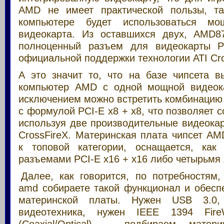
AMD не имеет практической пользы, та
компьютере будет использоваться мо
видеокарта. Из оставшихся двух, AMD8
полноценный разъем для видеокарты P
официальной поддержки технологии ATI Cro
А это значит то, что на базе чипсета в
компьютер AMD с одной мощной видеока
исключением можно встретить комбинацию
с формулой PCI-E x8 + x8, что позволяет с
используя две производительные видеока
CrossFireX. Материнская плата чипсет A
к топовой категории, оснащается, как
разъемами PCI-E x16 + x16 либо четырьмя 
Далее, как говорится, по потребностям,
amd собираете такой функционал и обесп
материнской платы. Нужен USB 3.0,
видеотехника, нужен IEEE 1394 FireW