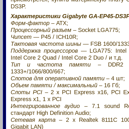
DS3P.
Характеристики Gigabyte GA-EP45-DS3
Форм-фактор
– ATX;
Процессорный разъем
– Socket LGA775;
Чипсет
— P45 / ICH10R;
Тактовая частота шины
— FSB 1600/1333
Поддержка процессоров
— LGA775: Intel 
Intel Core 2 Quad / Intel Core 2 Duo / и т.д.
Тип и частота памяти
– DDR2 du
1333+/1066/800/667;
Слотов для оперативной памяти
– 4 шт;
Объем памяти / максимальный
– 16 Гб;
Слоты PCI
– 2 x PCI Express x16, PCI Ex
Express x1, 1 x PCI
Интегрированное аудио
– 7.1 sound Re
стандарт High Definition Audio;
Сетевая карта
– 2 x Realtek 8111C 100
Gigabit LAN)