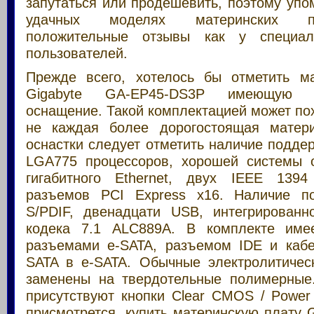
запутаться или продешевить, поэтому упо
удачных моделях материнских п
положительные отзывы как у специал
пользователей.
Прежде всего, хотелось бы отметить м
Gigabyte GA-EP45-DS3P имеющую 
оснащение. Такой комплектацией может по
не каждая более дорогостоящая матери
оснастки следует отметить наличие подде
LGA775 процессоров, хорошей системы 
гигабитного Ethernet, двух IEEE 1394 
разъемов PCI Express x16. Наличие по
S/PDIF, двенадцати USB, интегрированно
кодека 7.1 ALC889A. В комплекте име
разъемами e-SATA, разъемом IDE и кабе
SATA в e-SATA. Обычные электролитичес
заменены на твердотельные полимерные
присутствуют кнопки Clear CMOS / Power
присмотрется, купить материнскую плату 