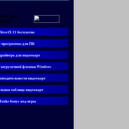
инг для
логА