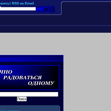
шись! RSS на Email