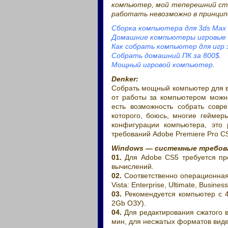
компьютер, мой теперешний ста
работать невозможно в принцип
Сборка компьютера для 3ds Max 
Домашние компьютеры игровые 
Как собрать компьютер для игр 
Собрать домашний ПК за 800$
.
Мощный игровой компьютер
.
Denker:
Собрать мощный компьютер для в
от работы за компьютером можно
есть возможность собрать сов
которого, боюсь, многие геймер
конфигурации компьютера, это
требований Adobe Premiere Pro 
Windows — системные требован
01.
Для Adobe CS5 требуется про
вычислений.
02.
Соответственно операционная
Vista: Enterprise, Ultimate, Busin
03.
Рекомендуется компьютер с 
2Gb ОЗУ).
04.
Для редактирования сжатого в
мин, для несжатых форматов виде