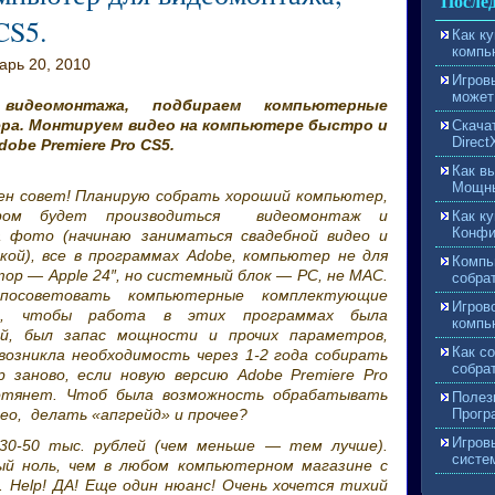
Послед
CS5.
Как к
компь
арь 20, 2010
Игров
может
видеомонтажа, подбираем компьютерные
ра. Монтируем видео на компьютере быстро и
Скачат
Direct
obe Premiere Pro CS5.
Как в
Мощны
ен совет! Планирую собрать хороший компьютер,
ром будет производиться видеомонтаж и
Как ку
Конфи
 фото (начинаю заниматься свадебной видео и
ой), все в программах Adobe, компьютер не для
Компь
тор — Apple 24″, но системный блок — PC, не MAC.
собрат
осоветовать компьютерные комплектующие
Игров
е), чтобы работа в этих программах была
компь
ой, был запас мощности и прочих параметров,
Как с
возникла необходимость через 1-2 года собирать
собра
 заново, если новую версию Adobe Premiere Pro
отянет. Чтоб была возможность обрабатывать
Полез
део, делать «апгрейд» и прочее?
Прогр
Игров
0-50 тыс. рублей (чем меньше — тем лучше).
систе
ый ноль, чем в любом компьютерном магазине с
 Help! ДА! Еще один нюанс! Очень хочется тихий