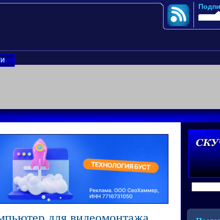
Подпи
ГИ
мпьютер для видеомонтажа,