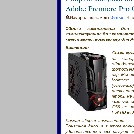
Adobe Premiere Pro 
Измарал пергамент
Denker
Янв
Сборка компьютера для 
комплектующие для компьюте
качественно, компьютер для Ad
Виктория:
Очень нуж
на кото
обработка
фотосъемк
игр. Мони
Можете п
(основны
адекватн
чтобы не 
компьютер
CS6 не п
Full HD ви
Лимит сборки компьютера — 3
Понятное дело, я в этом полн
удовольствием и воспользуются.