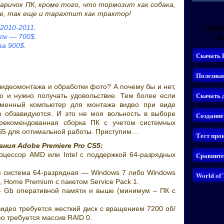
ричок ПК, кроме того, что тормозит как собака,
е, так еще и тарахтит как трактор!
2010-2011
.
Хост
пк — 700$
.
б
за 900$
.
идеомонтажа и обработки фото? А почему бы и нет,
 и нужно получать удовольствие. Тем более если
ременный компьютер для монтажа видео при виде
ы обзавидуются. И это не моя вольность в выборе
 рекомендованная сборка ПК с учетом системных
CS5 для оптимальной работы. Приступим…
ия Adobe Premiere Pro CS5:
цессор AMD или Intel с поддержкой 64-разрядных
 система 64-разрядная — Windows 7 либо Windows
ess, Home Premium с пакетом Service Pack 1.
4 Gb оперативной памяти и выше (минимум – ПК с
идео требуется жесткий диск с вращением 7200 об/
о требуется массив RAID 0.