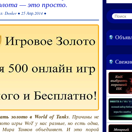
олота — это просто.
л: Denker ● 25 Апр.2014 ●
Объяв
Свежие
ать золото в World of Tanks
. Причины не
лото игры WoT у нас разные, но есть одна,
в Мира Танков объединяет. И это порой