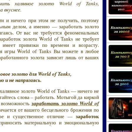
чить халявное золото World of Tanks,
а вкуснее.
и и ничего при этом не получить, поэтому
ьным делом, а именно — заработать золото
ягаясь. От вас не требуется феноменальных
аработок золота World of Tanks не требует
 имеет привязки по времени и возрасту.
ля игры World of Tanks Вы можете в любое
аработанного золота зависит лишь от ваших
вое золото для World of Tanks,
но и не напрягаясь.
 халявное золото World of Tanks — ничего не
угайтесь слова – работать. Мотыгой да киркой
я возможность
заработать золото World of
ичается от вашего бесцельного брожения по
заработок
нное и существенное отличие —
приносить материальную и эмоциональную