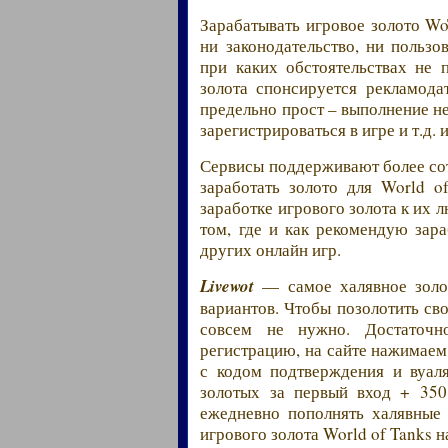
Зарабатывать игровое золото Wo
ни законодательство, ни пользо
при каких обстоятельствах не 
золота спонсируется рекламода
предельно прост – выполнение не
зарегистрироваться в игре и т.д. и
Сервисы поддерживают более сот
заработать золото для World 
заработке игрового золота к их 
том, где и как рекомендую зар
других онлайн игр.
Livewot
— самое халявное золо
вариантов. Чтобы позолотить св
совсем не нужно. Достаточ
регистрацию, на сайте нажимаем
с кодом подтверждения и вуал
золотых за первый вход + 350
ежедневно пополнять халявные 
игрового золота World of Tanks н