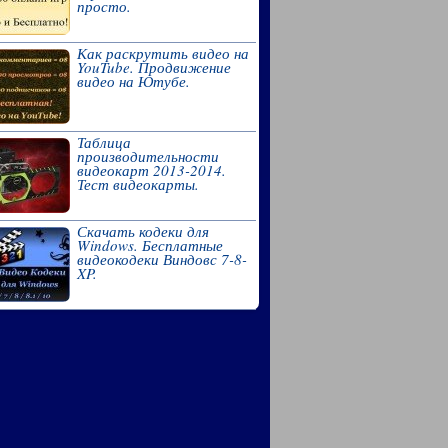
просто.
Как раскрутить видео на
YouTube. Продвижение
видео на Ютубе.
Таблица
производительности
видеокарт 2013-2014.
Тест видеокарты.
Скачать кодеки для
Windows. Бесплатные
видеокодеки Виндовс 7-8-
XP.