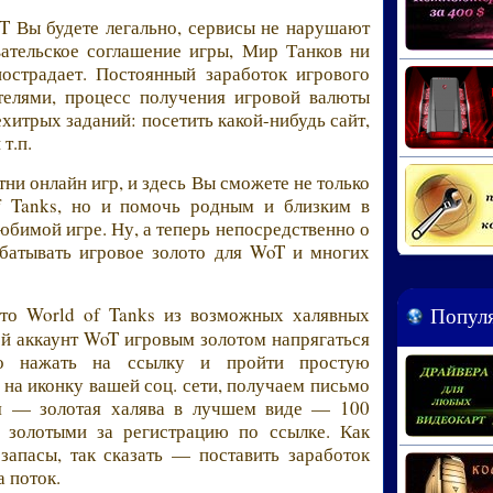
T Вы будете легально, сервисы не нарушают
вательское соглашение игры, Мир Танков ни
пострадает. Постоянный заработок игрового
телями, процесс получения игровой валюты
хитрых заданий: посетить какой-нибудь сайт,
 т.п.
ни онлайн игр, и здесь Вы сможете не только
of Tanks, но и помочь родным и близким в
любимой игре. Ну, а теперь непосредственно о
абатывать игровое золото для WoT и многих
Популя
то World of Tanks из возможных халявных
ой аккаунт WoT игровым золотом напрягаться
но нажать на ссылку и пройти простую
 на иконку вашей соц. сети, получаем письмо
я — золотая халява в лучшем виде — 100
 золотыми за регистрацию по ссылке. Как
запасы, так сказать — поставить заработок
а поток.