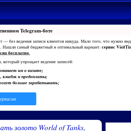
твенном Telegram-боте
ает — без ведения записи клиентов никуда. Мало того, что нужно вид
сервис VisitTi
е. Нашли самый бюджетный и оптимальный вариант:
сяц бесплатно
.
в, который упрощает ведение записей:
оминает им о визите;
, кэшбэк и предоплаты;
могает больше зарабатывать;
ервисом
ать золото World of Tanks,