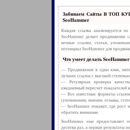
Забиваем Сайты В ТОП КУ
SeoHammer
Каждая ссылка анализируется по
SeoHammer делает продвижение с
вечные ссылки, статьи, упоминан
потенциал SeoHammer для продвиже
Что умеет делать SeoHammer
— Продвижение в один клик, инте
лучших ссылок с высокой степенью
— Регулярная проверка качест
ежедневный пересчет показателей к
— Все известные форматы ссылок:
(упоминания, мнения, отзывы, стать
— SeoHammer покажет, где рост ил
обратить внимание.
SeoHammer еще предоставляет 
десятки раз, а первые результаты п