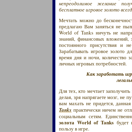
непреодолимое желание полу
бесплатное игровое золото всегд
Мечтать можно до бесконечност
предлагаю Вам заняться не пыл
World of Tanks ничуть не напр
знаний, финансовых вложений, з
постоянного присутствия и не
Зарабатывать игровое золото д
время дня и ночи, количество з
личных игровых потребностей.
Как заработать игро
легаль
Для тех, кто мечтает заполучить
делая, зря напрягаете мозг, не п
вам махать не придется, данна
Tanks
практически ничем не отл
социальным сетям. Единстве
золота World of Tanks
будет 
пользу в игре.