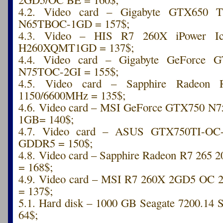
4.2. Video card – Gigabyte GTX650
N65TBOC-1GD = 157$;
4.3. Video – HIS R7 260X iPower 
H260XQMT1GD = 137$;
4.4. Video card – Gigabyte GeForce 
N75TOC-2GI = 155$;
4.5. Video card – Sapphire Radeo
1150/6600MHz = 135$;
4.6. Video card – MSI GeForce GTX750 N
1GB= 140$;
4.7. Video card – ASUS GTX750TI-O
GDDR5 = 150$;
4.8. Video card – Sapphire Radeon R7 26
= 168$;
4.9. Video card – MSI R7 260X 2GD5 O
= 137$;
5.1. Hard disk – 1000 GB Seagate 7200.1
64$;