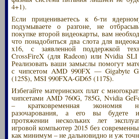
4+1).
Если прицениваетесь к 6-ти ядерном
подумываете о разгоне, не отбрасы
покупке второй видеокарты, вам необход
что понадобиться два слота для видеока
x16, с заявленной поддержкой те
CrossFireX (для Radeon) или Nvidia SLI
Реализовать ваши замыслы помогут мат
с чипсетом AMD 990FX — Gigabyte 
(125$), MSI 990FXA-GD65 (117$).
Избегайте материнских плат с многокра
чипсетами AMD 760G, 785G, Nvidia GeFo
– кратковременная экономия н
разочарования, а его вы будете и
протяжении нескольких лет эксплуа
игровой компьютер 2015 без современны
как минимум – не дальновидно и уж точн