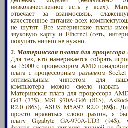
низкокачественное есть у всех). Мат
отвечает за взаимосвязь, слажен
качественное питание всех комплектую
не шутят. Все материнские платы име
звуковую карту и Ethernet (сеть, интер
покупать ничего не нужно.
2. Материнская плата для процессора
Для тех, кто намеривается собрать игр
за 15000 с процессором AMD понадобит
плата с процессорным разъёмом Socke
оптимальным чипсетом для наше
компьютера можно смело назвать
Материнская плата для процессора AM
G43 (73$), MSI 970A-G46 (81$), AsRoc
R2.0 (86$), ASUS M5A97 R2.0 (89$). Дл
просто нравиться слово разгон, я бы
плату Gigabyte GA-970A-UD3 (94$), 
фазная система питания лишней не буде