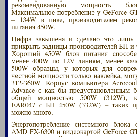
рекомендованную мощность бло
Максимальное потребление у GeForce GT
– 134W в пике, производителем реко
питания 450W.
Цифра завышена и сделано это лишь 
прикрыть задницы производителей БП и 
Хороший 450W блок питания способе
менее 400W по 12V линиям, менее кач
500W образцы, у которых для совр
честной мощности только наклейка, мог
312-360W. Корпус компьютера Aerocoo
Advance с как бы предустановленным 
общей мощностью 500W (312W), к
EAR047 с БП 450W (332W) – таких п
можно много.
Энергопотребление системного блока 
AMD FX-6300 и видеокартой GeForce GT