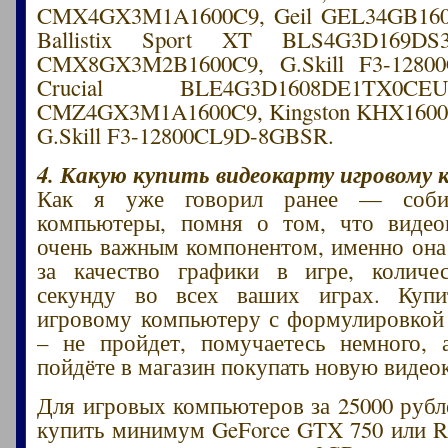
CMX4GX3M1A1600C9, Geil GEL34GB1600
Ballistix Sport XT BLS4G3D169DS3
CMX8GX3M2B1600C9, G.Skill F3-1280
Crucial BLE4G3D1608DE1TX0CE
CMZ4GX3M1A1600C9, Kingston KHX160
G.Skill F3-12800CL9D-8GBSR.
4. Какую купить видеокарту игровому 
Как я уже говорил ранее — соби
компьютеры, помня о том, что видеок
очень важным компонентом, именно она 
за качество графики в игре, количе
секунду во всех ваших играх. Купи
игровому компьютеру с формулировкой 
– не пройдет, помучаетесь немного, 
пойдёте в магазин покупать новую видео
Для игровых компьютеров за 25000 руб
купить минимум GeForce GTX 750 или R