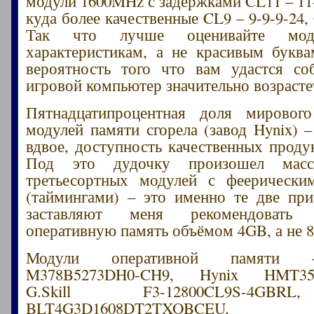
модули 1600MHz с задержками CL11 – 11-
куда более качественные CL9 – 9-9-9-24, 
Так что лучше оценивайте мо
характеристикам, а не красивым буква
вероятность того что вам удастся со
игровой компьютер значительно возрасте
Пятнадцатипроцентная доля мирового
модулей памяти сгорела (завод Hynix) 
вдвое, доступность качественных продук
Под это дудочку произошел масс
третьесортных модулей с феерически
(таймингами) – это именно те две пр
заставляют меня рекомендовать
оперативную память объёмом 4GB, а не 
Модули оперативной памяти
M378B5273DH0-CH9, Hynix HMT351
G.Skill F3-12800CL9S-4GBR
BLT4G3D1608DT2TXOBCEU