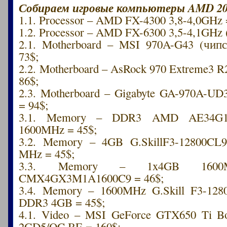
Собираем игровые компьютеры AMD 20
1.1. Processor – AMD FX-4300 3,8-4,0GHz 
1.2. Processor – AMD FX-6300 3,5-4,1GHz 
2.1. Motherboard – MSI 970A-G43 (чи
73$;
2.2. Motherboard – AsRock 970 Extreme3 
86$;
2.3. Motherboard – Gigabyte GA-970A-U
= 94$;
3.1. Memory – DDR3 AMD AE34G1
1600MHz = 45$;
3.2. Memory – 4GB G.SkillF3-12800CL
MHz = 45$;
3.3. Memory – 1x4GB 1600M
CMX4GX3M1A1600C9 = 46$;
3.4. Memory – 1600MHz G.Skill F3-12
DDR3 4GB = 45$;
4.1. Video – MSI GeForce GTX650 Ti B
2GD5/OC BE = 160$;