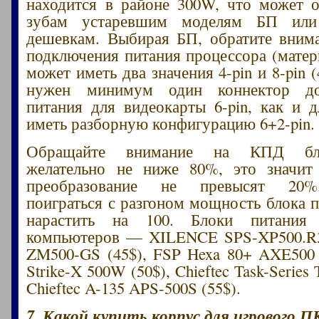
находится в районе 300W, что может о
зубам устаревшим моделям БП или
дешевкам. Выбирая БП, обратите вним
подключения питания процессора (матери
может иметь два значения 4-pin и 8-pin (
нужен минимум один коннектор доп
питания для видеокарты 6-pin, как и
иметь разборную конфигурацию 6+2-pin.
Обращайте внимание на КПД бло
желательно не ниже 80%, это значи
преобразование не превысят 20
поиграться с разгоном мощность блока п
нарастить на 100. Блоки питания
компьютеров — XILENCE SPS-XP500.R3 
ZM500-GS (45$), FSP Hexa 80+ AXE500 (
Strike-X 500W (50$), Chieftec Task-Series
Chieftec A-135 APS-500S (55$).
7. Какой купить корпус для игрового П