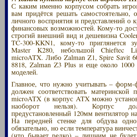
С каким именно корпусом собрать игр
вам придётся решать самостоятельно, о
личного восприятия и представлений о к
финансовых возможностей. Кому-то дос
строгий внешний вид и дешевизна Coole
TC-300-KKN1, кому-то приглянется зу
Master K280, небольшой Chieftec L
microATX. Либо Zalman Z1, Spire Savit 6
8818, Zalman Z3 Plus и еще около 1000
моделей.
Главное, что нужно учитывать – форм-
должен соответствовать материнской 
microATX (в корпус ATX можно устано
наоборот нельзя). Корпус до
предустановленный 120мм вентилятор на 
На передней стенке для обдува од
обязательно, но если температура винче
(что бывает редко) – лишним не будет