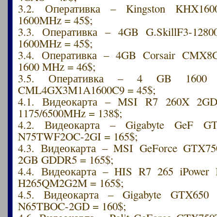
3.2. Оперативка – Kingston KHX16
1600MHz = 45$;
3.3. Оперативка – 4GB G.SkillF3-128
1600MHz = 45$;
3.4. Оперативка – 4GB Corsair CMX
1600 MHz = 46$;
3.5. Оперативка – 4 GB 1600 
CML4GX3M1A1600C9 = 45$;
4.1. Видеокарта – MSI R7 260X 2G
1175/6500MHz = 138$;
4.2. Видеокарта – Gigabyte GeF G
N75TWF2OC-2GI = 165$;
4.3. Видеокарта – MSI GeForce GTX75
2GB GDDR5 = 165$;
4.4. Видеокарта – HIS R7 265 iPower
H265QM2G2M = 165$;
4.5. Видеокарта – Gigabyte GTX650
N65TBOC-2GD = 160$;