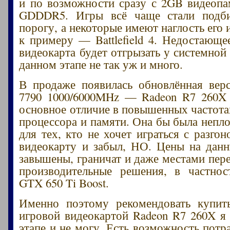
и по возможности сразу с 2GB видеопа
GDDDR5. Игры всё чаще стали подб
порогу, а некоторые имеют наглость его 
к примеру — Battlefield 4. Недостающе
видеокарта будет отгрызать у системной 
данном этапе не так уж и много.
В продаже появилась обновлённая вер
7790 1000/6000MHz — Radeon R7 260X 
основное отличие в повышенных частота
процессора и памяти. Она бы была непл
для тех, кто не хочет играться с разго
видеокарту и забыл, НО. Цены на дан
завышены, граничат и даже местами пер
производительные решения, в частно
GTX 650 Ti Boost.
Именно поэтому рекомендовать купит
игровой видеокартой Radeon R7 260X я
этапе и не могу. Есть возможность потр