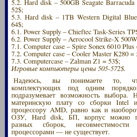
5.2. Hard disk – 500GB Seagate Barracu
52$;
5.3. Hard disk – 1TB Western Digital B
64$;
6.1. Power Supply – Chieftec Task-Series T
6.2. Power Supply – Aerocool Strike-X 500W
7.1. Computer case – Spire Sonex 6010 Plus 
7.2. Computer case – Cooler Master K280 = 
7.3. Computercase – Zalman Z1 = 53$;
Игровые компьютеры цены 505-572$.
Надеюсь, вы понимаете то, чт
комплектующих под одним порядк
подразумевает возможность выбора. Н
материнскую плату со сборки Intel 
процессору AMD, равно как и наоборо
ОЗУ, Hard disk, БП, корпус можно п
разных сборок, несовместимости
процессорами — не существует.