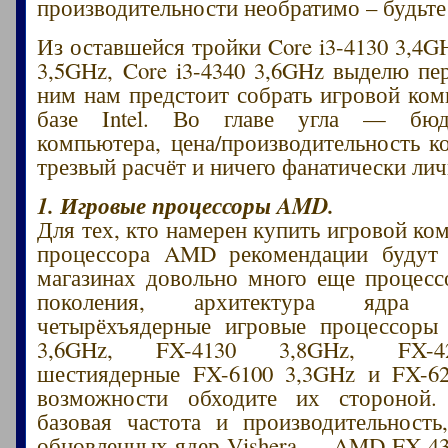
производительности необратимо – будьте
Из оставшейся тройки Core i3-4130 3,4GH
3,5GHz, Core i3-4340 3,6GHz выделю пе
ним нам предстоит собрать игровой ком
базе Intel. Во главе угла — бюд
компьютера, цена/производительность 
трезвый расчёт и ничего фанатически лич
1. Игровые процессоры AMD.
Для тех, кто намерен купить игровой ко
процессора AMD рекомендации будут
магазинах довольно много еще процес
поколения, архитектура ядра
четырёхъядерные игровые процессор
3,6GHz, FX-4130 3,8GHz, FX-4
шестиядерные FX-6100 3,3GHz и FX-62
возможности обходите их стороной
базовая частота и производительность
обновленных ядер Vishera — AMD FX-43