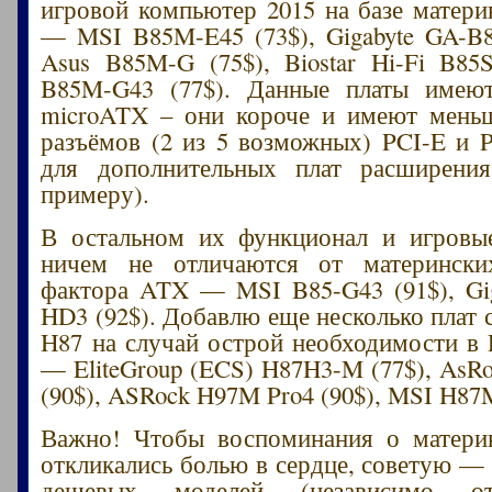
игровой компьютер 2015 на базе матери
— MSI B85M-E45 (73$), Gigabyte GA-B
Asus B85M-G (75$), Biostar Hi-Fi B85
B85M-G43 (77$). Данные платы имею
microATX – они короче и имеют меньш
разъёмов (2 из 5 возможных) PCI-E и 
для дополнительных плат расширени
примеру).
В остальном их функционал и игровы
ничем не отличаются от материнск
фактора ATX — MSI B85-G43 (91$), Gi
HD3 (92$). Добавлю еще несколько плат с
H87 на случай острой необходимости в
— EliteGroup (ECS) H87H3-M (77$), As
(90$), ASRock H97M Pro4 (90$), MSI H87
Важно! Чтобы воспоминания о материн
откликались болью в сердце, советую — 
дешевых моделей (независимо 