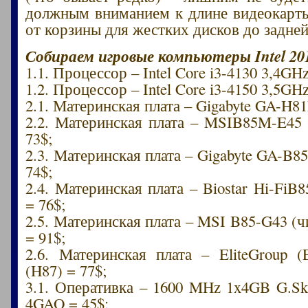
должным вниманием к длине видеокарт
от корзины для жестких дисков до задней
Собираем игровые компьютеры Intel 20
1.1. Процессор – Intel Core i3-4130 3,4GH
1.2. Процессор – Intel Core i3-4150 3,5GH
2.1. Материнская плата – Gigabyte GA-H8
2.2. Материнская плата – MSIB85M-E45 
73$;
2.3. Материнская плата – Gigabyte GA-B
74$;
2.4. Материнская плата – Biostar Hi-FiB
= 76$;
2.5. Материнская плата – MSI B85-G43 (чи
= 91$;
2.6. Материнская плата – EliteGroup
(H87) = 77$;
3.1. Оперативка – 1600 MHz 1x4GB G.Ski
4GAO = 45$;