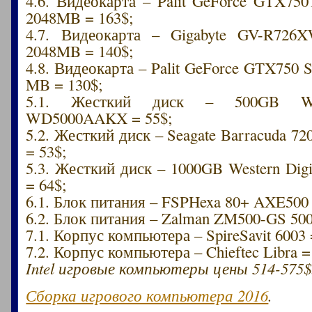
4.6. Видеокарта – Palit GeForce GTX750
2048MB = 163$;
4.7. Видеокарта – Gigabyte GV-R72
2048MB = 140$;
4.8. Видеокарта – Palit GeForce GTX750
MB = 130$;
5.1. Жесткий диск – 500GB West
WD5000AAKX = 55$;
5.2. Жесткий диск – Seagate Barracuda 
= 53$;
5.3. Жесткий диск – 1000GB Western Di
= 64$;
6.1. Блок питания – FSPHexa 80+ AXE500
6.2. Блок питания – Zalman ZM500-GS 50
7.1. Корпус компьютера – SpireSavit 6003 
7.2. Корпус компьютера – Chieftec Libra =
Intel игровые компьютеры цены 514-575$
Сборка игрового компьютера 2016
.