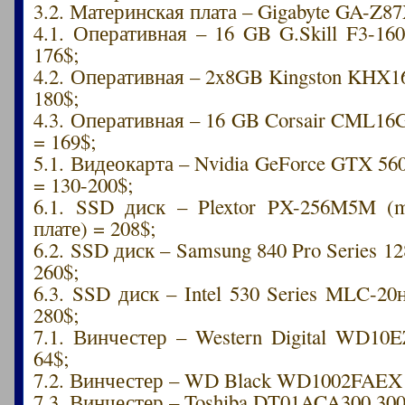
3.2. Материнская плата – Gigabyte GA-Z8
4.1. Оперативная – 16 GB G.Skill F3-1
176$;
4.2. Оперативная – 2x8GB Kingston KHX
180$;
4.3. Оперативная – 16 GB Corsair CML
= 169$;
5.1. Видеокарта – Nvidia GeForce GTX 56
= 130-200$;
6.1. SSD диск – Plextor PX-256M5M (
плате) = 208$;
6.2. SSD диск – Samsung 840 Pro Series 12
260$;
6.3. SSD диск – Intel 530 Series MLC-2
280$;
7.1. Винчестер – Western Digital WD1
64$;
7.2. Винчестер – WD Black WD1002FAEX 
7.3. Винчестер – Toshiba DT01ACA300 300