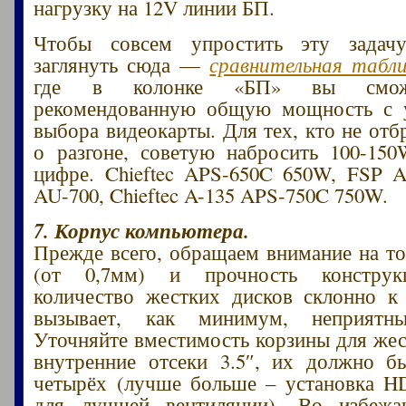
нагрузку на 12V линии БП.
Чтобы совсем упростить эту задач
заглянуть сюда —
сравнительная табл
где в колонке «БП» вы сможе
рекомендованную общую мощность с 
выбора видеокарты. Для тех, кто не отб
о разгоне, советую набросить 100-15
цифре. Chieftec APS-650C 650W, FSP 
AU-700, Chieftec A-135 APS-750C 750W.
7. Корпус компьютера.
Прежде всего, обращаем внимание на т
(от 0,7мм) и прочность конструк
количество жестких дисков склонно к
вызывает, как минимум, неприятн
Уточняйте вместимость корзины для же
внутренние отсеки 3.5″, их должно б
четырёх (лучше больше – установка H
для лучшей вентиляции). Во избежан