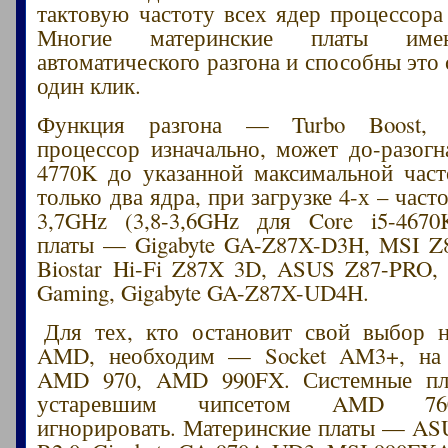
тактовую частоту всех ядер процессора 
Многие материнские платы им
автоматического разгона и способны это с
один клик.
Функция разгона — Turbo Boost, 
процессор изначально, может до-разогн
4770K до указанной максимальной час
только два ядра, при загрузке 4-х – част
3,7GHz (3,8-3,6GHz для Core i5-4670
платы — Gigabyte GA-Z87X-D3H, MSI Z
Biostar Hi-Fi Z87X 3D, ASUS Z87-PRO
Gaming, Gigabyte GA-Z87X-UD4H.
Для тех, кто остановит свой выбор н
AMD, необходим — Socket AM3+, на 
AMD 970, AMD 990FX. Системные пл
устаревшим чипсетом AMD 76
игнорировать. Материнские платы — A