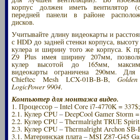
корпус должен иметь вентилятор (
передней панели в районе располо
дисков.
Учитывайте длину видеокарты и расстоя
с HDD до задней стенки корпуса, высоту
кулера и ширину того же корпуса. К п
Z9 Plus имея ширину 207мм, позволя
кулер высотой до 165мм, максим
видеокарты ограничена 290мм. Для
Chieftec Mesh LCX-01B-B-B,
Golden
LogicPower 9904
.
Компьютер для монтажа видео.
1. Процессор – Intel Core i7-4770K = 337$
2.1. Кулер CPU – DeepCool Gamer Storm =
2.2. Кулер CPU – Thermalright TRUE Spirit
2.3. Кулер CPU – Thermalright Archon SB-
3.1. Материнская плата – MSI Z87-G45 Ga