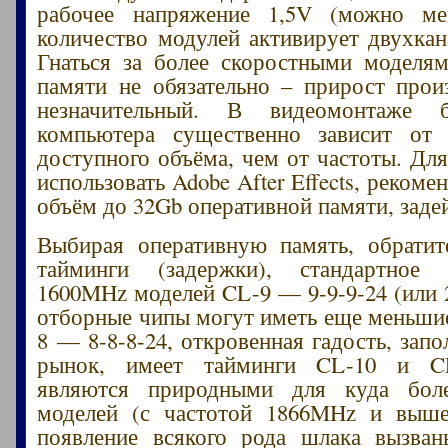
рабочее напряжение 1,5V (можно ме
количество модулей активирует двухка
Гнаться за более скоростными моделя
памяти не обязательно – прирост прои
незначительный. В видеомонтаже б
компьютера существенно зависит от 
доступного объёма, чем от частоты. Для
использовать Adobe After Effects, рекоме
объём до 32Gb оперативной памяти, заде
Выбирая оперативную память, обратит
тайминги (задержки), стандартное
1600MHz моделей CL-9 — 9-9-9-24 (или 2
отборные чипы могут иметь еще меньши
8 — 8-8-8-24, откровенная гадость, зап
рынок, имеет тайминги CL-10 и CL
являются природными для куда бол
моделей (с частотой 1866MHz и выше
появление всякого рода шлака вызва