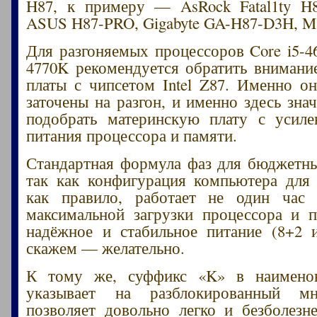
H87, к примеру — AsRock Fatal1ty H8
ASUS H87-PRO, Gigabyte GA-H87-D3H, M
Для разгоняемых процессоров Core i5-46
4770K рекомендуется обратить внимани
платы с чипсетом Intel Z87. Именно о
заточены на разгон, и именно здесь зна
подобрать материнскую плату с усиле
питания процессора и памяти.
Стандартная формула фаз для бюджетны
так как конфигурация компьютера для
как правило, работает не один час
максимальной загрузки процессора и 
надёжное и стабильное питание (8+2 
скажем — желательно.
К тому же, суффикс «K» в наимено
указывает на разблокированный мн
позволяет довольно легко и безболезн