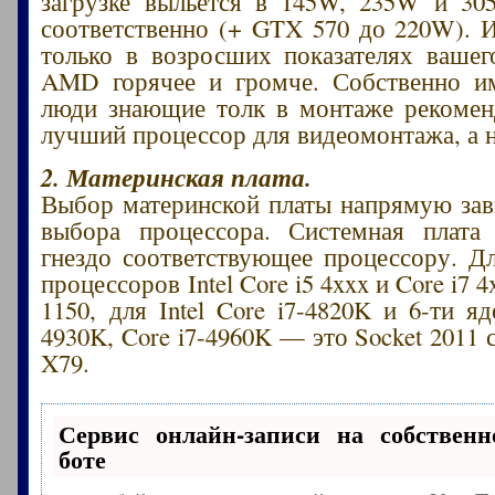
загрузке выльется в 145W, 235W и 30
соответственно (+ GTX 570 до 220W). И
только в возросших показателях вашег
AMD горячее и громче. Собственно и
люди знающие толк в монтаже рекоменд
лучший процессор для видеомонтажа, а 
2. Материнская плата.
Выбор материнской платы напрямую зав
выбора процессора. Системная плата
гнездо соответствующее процессору. Д
процессоров Intel Core i5 4xxx и Core i7 4
1150, для Intel Core i7-4820K и 6-ти я
4930K, Core i7-4960K — это Socket 2011 с
X79.
Сервис онлайн-записи на собственн
боте