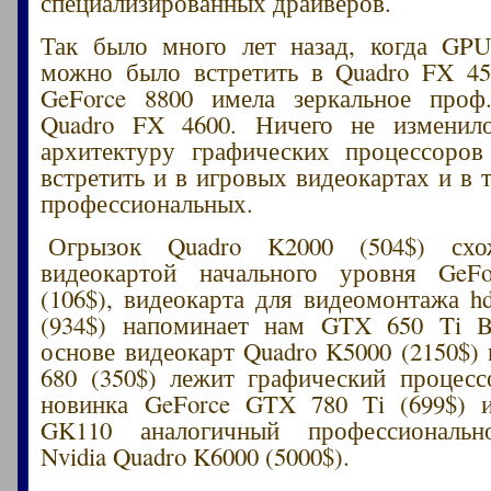
специализированных драйверов.
Так было много лет назад, когда GPU
можно было встретить в Quadro FX 45
GeForce 8800 имела зеркальное проф
Quadro FX 4600. Ничего не изменило
архитектуру графических процессоров
встретить и в игровых видеокартах и в 
профессиональных.
Огрызок Quadro K2000 (504$) сх
видеокартой начального уровня Ge
(106$), видеокарта для видеомонтажа h
(934$) напоминает нам GTX 650 Ti Bo
основе видеокарт Quadro K5000 (2150$)
680 (350$) лежит графический процес
новинка GeForce GTX 780 Ti (699$) и
GK110 аналогичный профессиональ
Nvidia Quadro K6000 (5000$).