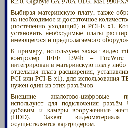
R2.0, Gigabyte GA-970A-UD3, MSI 990FX
Выбирая материнскую плату, также обр
на необходимое и достаточное количеств
(постепенно уходящий) и PCI-E x1. Ко
установить необходимые платы расшир
имеющегося и предполагаемого оборудов
К примеру, используем захват видео m
контролер IEEE 1394b – FireWire
интегрирован в материнскую плату либо 
отдельная плата расширения, устанавлив
PCI или PCI-E x1), для использования Т
нужен один из этих разъёмов.
Внешние аналогово-цифровые пре
используют для подключения разъём
добавим и камеры вооруженные жес
(HDD). Захват видеоматериал
осуществляется картридером.