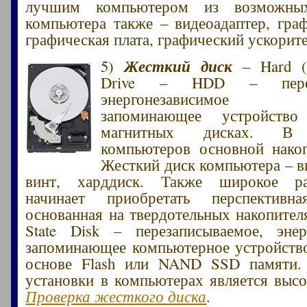
лучшим компьютером из возможных
компьютера также – видеоадаптер, граф
графическая плата, графический ускорите
Жесткий диск
5)
– Hard (M
Drive – HDD – переза
энергонезависимое ко
запоминающее устройств
магнитных дисках. В 
компьютеров основной накоп
Жесткий диск компьютера – ви
винт, харддиск. Также широкое ра
начинает приобретать перспективна
основанная на твердотельных накопителя
State Disk – перезаписываемое, энер
запоминающее компьютерное устройство
основе Flash или NAND SSD памяти.
установки в компьютерах является высо
Проверка жесткого диска
.