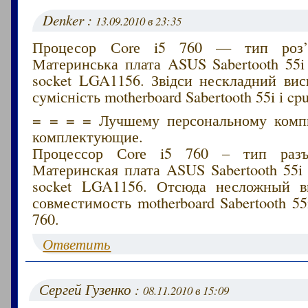
Denker :
13.09.2010 в 23:35
Процесор Сorе i5 760 — тип роз’
Материнська плата ASUS Sabertooth 55
socket LGA1156. Звідси нескладний ви
сумісність motherboard Sabertooth 55i і cpu
= = = = Лучшему персональному комп
комплектующие.
Процессор Сorе i5 760 – тип разъ
Материнская плата ASUS Sabertooth 55
socket LGA1156. Отсюда несложный в
совместимость motherboard Sabertooth 55i
760.
Ответить
Сергей Гузенко :
08.11.2010 в 15:09