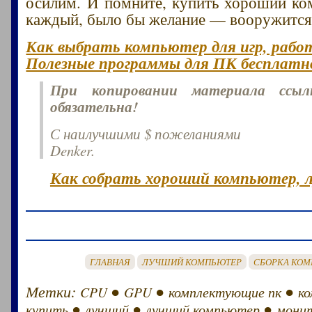
осилим. И помните, купить хороший к
каждый, было бы желание — вооружится
Как выбрать компьютер для игр, рабо
Полезные программы для ПК бесплатн
При копировании материала ссы
обязательна!
С наилучшими $ пожеланиями
Denker.
Как собрать хороший компьютер, 
ГЛАВНАЯ
ЛУЧШИЙ КОМПЬЮТЕР
СБОРКА КОМ
Метки:
●
●
●
CPU
GPU
комплектующие пк
к
●
●
●
купить
лучший
лучший компьютер
мони