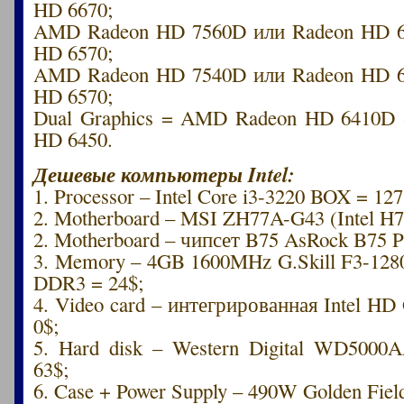
HD 6670;
AMD Radeon HD 7560D или Radeon HD 6
HD 6570;
AMD Radeon HD 7540D или Radeon HD 6
HD 6570;
Dual Graphics = AMD Radeon HD 6410D
HD 6450.
Дешевые компьютеры Intel:
1. Processor – Intel Core i3-3220 BOX = 127
2. Motherboard – MSI ZH77A-G43 (Intel H7
2. Motherboard – чипсет B75 AsRock B75 P
3. Memory – 4GB 1600MHz G.Skill F3-1
DDR3 = 24$;
4. Video card – интегрированная Intel HD 
0$;
5. Hard disk – Western Digital WD500
63$;
6. Case + Power Supply – 490W Golden Fiel