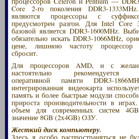
процессоров Celeron и Pentium — DDR
Core 2-го поколения DDR3-1333MHz
являются процессоры с суффи
предусмотрен разгон. Для Intel Core 
базовой является DDR3-1600MHz. Выби
обязательно искать DDR3-1066MHz, ори
цене, лишнюю частоту процессор а
сбросит.
Для процессоров AMD, и с желани
настоятельно рекомендуется ис
оперативной памяти DDR3-1866M
интегрированная видеокарта использу
память и более быстрые модули способ
прироста производительности в играх
объем для современных систем 4GB
значение 8GB (2х4GB) ОЗУ.
Жесткий диск компьютеру.
Здесь я особо распространяться не бу