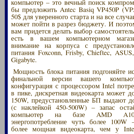
компьютер – это вечный поиск компром
бы предложить Antec Basiq VP450P (V
50$ для уверенного старта и на все случа
может пойти в разрез бюджету. И поэтом
вам придется делать выбор самостоятель
есть в вашем компьютерном магази
внимание на корпуса с предустанов
питания Foxconn, Frisby, Chieftec, ASUS,
Gigabyte.
Мощность блока питания подгоняйте и
финальной версии вашего компьют
конфигурация с процессором Intel потр
в пике, дискретная видеокарта может д
150W, предустановленные БП выдают д
(с наклейкой 450-500W) – запас оста
компьютер на базе AMD A10-
энергопотребление чуть более 100W –
более мощная видеокарта, чем у Int