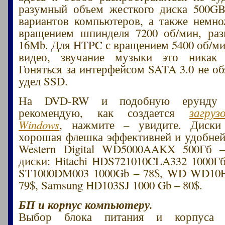
разумный объем жесткого диска 500GB
вариантов компьютеров, а также немн
вращением шпинделя 7200 об/мин, раз
16Mb. Для HTPC с вращением 5400 об/ми
видео, звучание музыки это никак 
Гоняться за интерфейсом SATA 3.0 не об
удел SSD.
На DVD-RW и подобную ерунду т
рекомендую, как создается
загру
Windows
, нажмите – увидите. Диски
хорошая флешка эффективней и удобне
Western Digital WD5000AAKX 500Гб –
диски: Hitachi HDS721010CLA332 1000Гб 
ST1000DM003 1000Gb – 78$, WD WD10
79$, Samsung HD103SJ 1000 Gb – 80$.
БП и корпус компьютеру.
Выбор блока питания и корпуса 