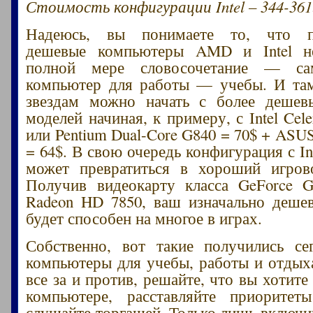
Стоимость конфигурации Intel – 344-361
Надеюсь, вы понимаете то, что пр
дешевые компьютеры AMD и Intel н
полной мере словосочетание — с
компьютер для работы — учебы. И там
звездам можно начать с более деше
моделей начиная, к примеру, с Intel Cel
или Pentium Dual-Core G840 = 70$ + AS
= 64$. В свою очередь конфигурация с Int
может превратиться в хороший игров
Получив видеокарту класса GeForce
Radeon HD 7850, ваш изначально деше
будет способен на многое в играх.
Собственно, вот такие получились се
компьютеры для учебы, работы и отдых
все за и против, решайте, что вы хотите
компьютере, расставляйте приорите
слушайте торгашей. Только лишь включив