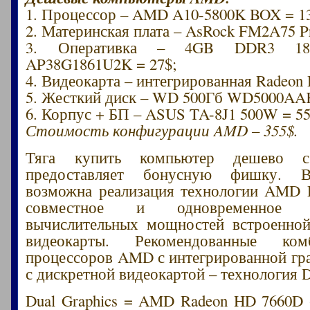
1. Процессор – AMD A10-5800K BOX = 1
2. Материнская плата – AsRock FM2A75 Pr
3. Оперативка – 4GB DDR3 1
AP38G1861U2K = 27$;
4. Видеокарта – интегрированная Radeon
5. Жесткий диск – WD 500Гб WD5000AAK
6. Корпус + БП – ASUS TA-8J1 500W = 55
Стоимость конфигурации AMD – 355$.
Тяга купить компьютер дешев
предоставляет бонусную фишку. 
возможна реализация технологии AMD D
совместное и одновременное ис
вычислительных мощностей встроенной
видеокарты. Рекомендованные ко
процессоров AMD с интегрированной гра
с дискретной видеокартой – технология D
Dual Graphics = AMD Radeon HD 7660D