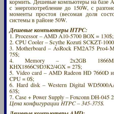
кормить. Дешевые компьютеры на базе
с энергопотребление до 150W, с разго
моменты простоя (весомая доля сост
системы в районе 50W.
Дешевые компьютеры HTPC:
1. Processor – AMD A10-5700 BOX = 130$;
2. CPU Cooler – Scythe Kozuti SCKZT-1000
3. Motherboard – AsRock FM2A75 Pro4
75$;
4. Memory – 2x2GB 1866MH
KHX1866C9D3K2/4GX = 27$;
5. Video card – AMD Radeon HD 7660D и
CPU = 0$;
6. Hard disk – Western Digital WD500
63$;
7. Case + Power Supply – Foxconn DH-045 
Цена конфигурации HTPC – 345-375$.
Дешевые компьютеры AMD: