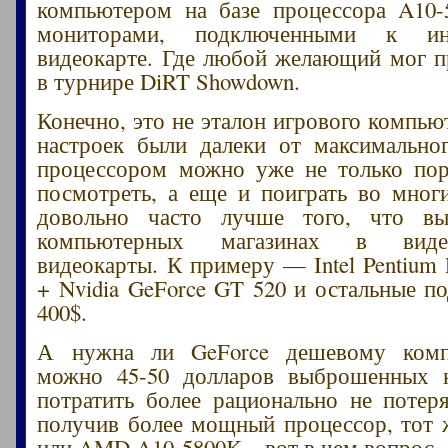
компьютером на базе процессора A10-
мониторами, подключенными к инт
видеокарте. Где любой желающий мог п
в турнире DiRT Showdown.
Конечно, это не эталон игрового компью
настроек были далеки от максимально
процессором можно уже не только пор
посмотреть, а еще и поиграть во мног
довольно часто лучше того, что в
компьютерных магазинах в виде
видеокарты. К примеру — Intel Pentium 
+ Nvidia GeForce GT 520 и остальные по
400$.
А нужна ли GeForce дешевому комп
можно 45-50 долларов выброшенных н
потратить более рационально не потер
получив более мощный процессор, тот ж
или AMD A10-5800K – вот в чем вопрос.