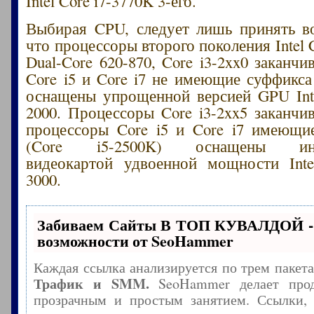
Intel Core i7-3770K 3-его.
Выбирая CPU, следует лишь принять в
что процессоры второго поколения Intel C
Dual-Core 620-870, Core i3-2xx0 заканч
Core i5 и Core i7 не имеющие суффикса
оснащены упрощенной версией GPU Int
2000. Процессоры Core i3-2xx5 заканчи
процессоры Core i5 и Core i7 имеющи
(Core i5-2500K) оснащены инте
видеокартой удвоенной мощности Inte
3000.
Забиваем Сайты В ТОП КУВАЛДОЙ -
возможности от SeoHammer
Каждая ссылка анализируется по трем пакет
Трафик и SMM.
SeoHammer делает прод
прозрачным и простым занятием. Ссылки, 